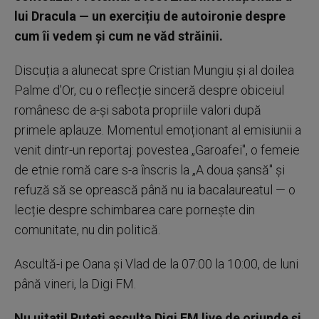
lui Dracula — un exercițiu de autoironie despre
cum îi vedem și cum ne văd străinii.
Discuția a alunecat spre Cristian Mungiu și al doilea
Palme d'Or, cu o reflecție sinceră despre obiceiul
românesc de a-și sabota propriile valori după
primele aplauze. Momentul emoționant al emisiunii a
venit dintr-un reportaj: povestea „Garoafei", o femeie
de etnie romă care s-a înscris la „A doua șansă" și
refuză să se oprească până nu ia bacalaureatul — o
lecție despre schimbarea care pornește din
comunitate, nu din politică.
Ascultă-i pe Oana și Vlad de la 07:00 la 10:00, de luni
până vineri, la Digi FM.
Nu uitați! Puteți asculta Digi FM live de oriunde și