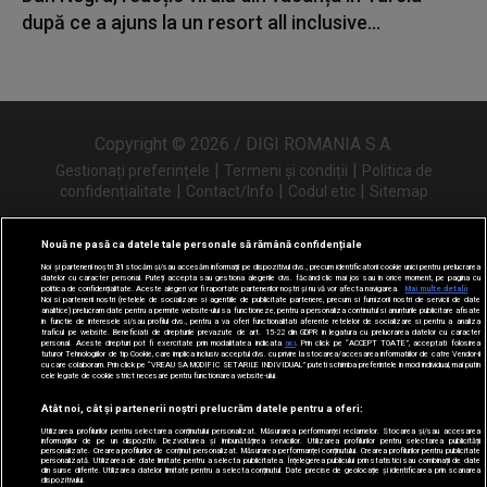
după ce a ajuns la un resort all inclusive...
Copyright © 2026 / DIGI ROMANIA S.A.
|
|
Gestionați preferințele
Termeni și condiții
Politica de
|
|
|
confidențialitate
Contact/Info
Codul etic
Sitemap
Nouă ne pasă ca datele tale personale să rămână confidențiale
Noi și partenerii noștri
31
stocăm și/sau accesăm informații pe dispozitivul dvs., precum identificatorii cookie unici pentru prelucrarea
Urmărește-ne și pe
datelor cu caracter personal. Puteți accepta sau gestiona alegerile dvs. făcând clic mai jos sau în orice moment, pe pagina cu
politica de confidențialitate. Aceste alegeri vor fi raportate partenerilor noștri și nu vă vor afecta navigarea.
Mai multe detalii
Noi si partenerii nostri (retelele de socializare si agentiile de publicitate partenere, precum si furnizorii nostri de servicii de date
analitice) prelucram date pentru a permite website-ului sa functioneze, pentru a personaliza continutul si anunturile publicitare afisate
in functie de interesele si/sau profilul dvs., pentru a va oferi functionalitati aferente retelelor de socializare si pentru a analiza
traficul pe website. Beneficiati de drepturile prevazute de art. 15-22 din GDPR in legatura cu prelucrarea datelor cu caracter
personal. Aceste drepturi pot fi exercitate prin modalitatea indicata
aici
. Prin click pe “ACCEPT TOATE”, acceptati folosirea
tuturor Tehnologiilor de tip Cookie, care implica inclusiv acceptul dvs. cu privire la stocarea/accesarea informatiilor de catre Vendor-ii
cu care colaboram. Prin click pe “VREAU SA MODIFIC SETARILE INDIVIDUAL” puteti schimba preferintele in mod individual, mai putin
cele legate de cookie strict necesare pentru functionarea website-ului.
Atât noi, cât și partenerii noștri prelucrăm datele pentru a oferi:
Utilizarea profilurilor pentru selectarea conținutului personalizat. Măsurarea performanței reclamelor. Stocarea și/sau accesarea
informațiilor de pe un dispozitiv. Dezvoltarea și îmbunătățirea serviciilor. Utilizarea profilurilor pentru selectarea publicității
personalizate. Crearea profilurilor de conținut personalizat. Măsurarea performanței conținutului. Crearea profilurilor pentru publicitate
personalizată. Utilizarea de date limitate pentru a selecta publicitatea. Înțelegerea publicului prin statistici sau combinații de date
din surse diferite. Utilizarea datelor limitate pentru a selecta conținutul. Date precise de geolocație și identificarea prin scanarea
dispozitivului.