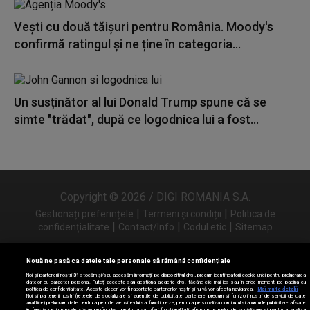
Vești cu două tăișuri pentru România. Moody's
confirmă ratingul și ne ține în categoria...
Un susținător al lui Donald Trump spune că se
simte "trădat", după ce logodnica lui a fost...
Copyright © 2026 / DIGI ROMANIA S.A.
|
|
Gestionați preferințele
Termeni și condiții
Politica de
|
|
|
confidențialitate
Contact/Info
Codul etic
Sitemap
Nouă ne pasă ca datele tale personale să rămână confidențiale
Noi și partenerii noștri
31
stocăm și/sau accesăm informații pe dispozitivul dvs., precum identificatorii cookie unici pentru prelucrarea
Urmărește-ne și pe
datelor cu caracter personal. Puteți accepta sau gestiona alegerile dvs. făcând clic mai jos sau în orice moment, pe pagina cu
politica de confidențialitate. Aceste alegeri vor fi raportate partenerilor noștri și nu vă vor afecta navigarea.
Mai multe detalii
Noi si partenerii nostri (retelele de socializare si agentiile de publicitate partenere, precum si furnizorii nostri de servicii de date
analitice) prelucram date pentru a permite website-ului sa functioneze, pentru a personaliza continutul si anunturile publicitare afisate
in functie de interesele si/sau profilul dvs., pentru a va oferi functionalitati aferente retelelor de socializare si pentru a analiza