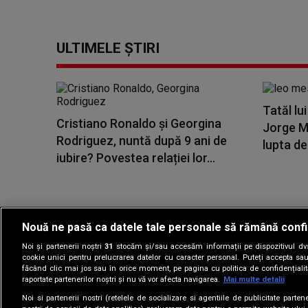
ULTIMELE ȘTIRI
Tatăl lu
Cristiano Ronaldo și Georgina
Jorge Me
Rodriguez, nuntă după 9 ani de
lupta de
iubire? Povestea relației lor...
Nouă ne pasă ca datele tale personale să rămână confi
Noi și partenerii noștri
31
stocăm și/sau accesăm informații pe dispozitivul dvs.
Gestionați preferin
cookie unici pentru prelucrarea datelor cu caracter personal. Puteți accepta sau
făcând clic mai jos sau în orice moment, pe pagina cu politica de confidențialita
raportate partenerilor noștri și nu vă vor afecta navigarea.
Mai multe detalii
Noi si partenerii nostri (retelele de socializare si agentiile de publicitate parten