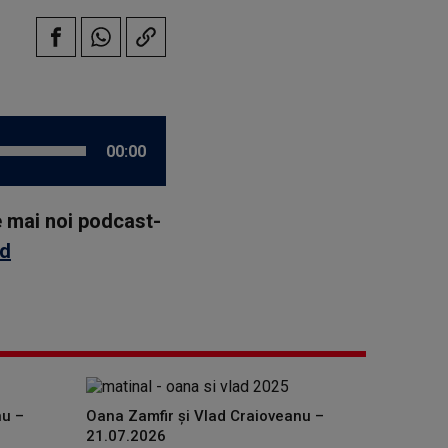
00:00
le mai noi podcast-
id
nu –
Oana Zamfir și Vlad Craioveanu –
21.07.2026