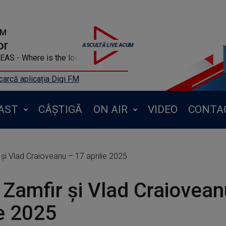
FM
or
AS - Where is the love
arcă aplicația Digi FM
AST
CÂȘTIGĂ
ON AIR
VIDEO
CONTA
și Vlad Craioveanu – 17 aprilie 2025
Zamfir și Vlad Craiovean
ie 2025