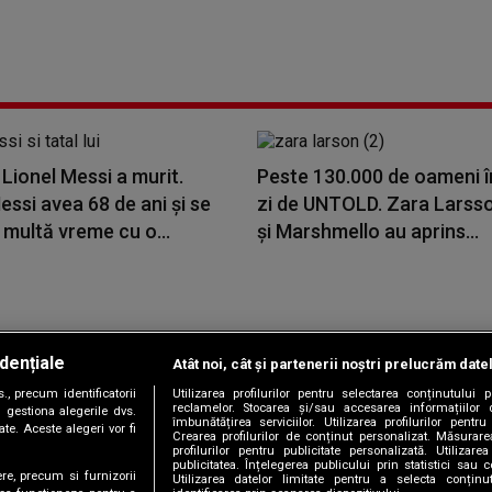
i Lionel Messi a murit.
Peste 130.000 de oameni î
ssi avea 68 de ani și se
zi de UNTOLD. Zara Larss
 multă vreme cu o...
și Marshmello au aprins...
dențiale
Atât noi, cât și partenerii noștri prelucrăm date
Copyright © 2026 / DIGI ROMANIA S.A.
, precum identificatorii
Utilizarea profilurilor pentru selectarea conținutului
|
|
|
|
țele
Termeni și condiții
Politica de confidențialitate
Contact/Info
C
reclamelor. Stocarea și/sau accesarea informațiilor 
 gestiona alegerile dvs.
îmbunătățirea serviciilor. Utilizarea profilurilor pentru
te. Aceste alegeri vor fi
Crearea profilurilor de conținut personalizat. Măsurar
profilurilor pentru publicitate personalizată. Utiliza
publicitatea. Înțelegerea publicului prin statistici sau 
ere, precum si furnizorii
Utilizarea datelor limitate pentru a selecta conțin
Urmărește-ne și pe