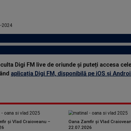
asculta Digi FM live de oriunde și puteți accesa ce
rcând
aplicația Digi FM, disponibilă pe iOS și Andro
fir și Vlad Craioveanu –
Oana Zamfir și Vlad Craiovea
26
22.07.2026