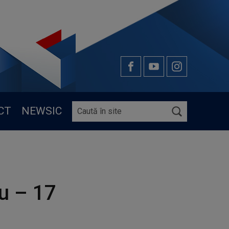
CT
NEWSIC
u – 17