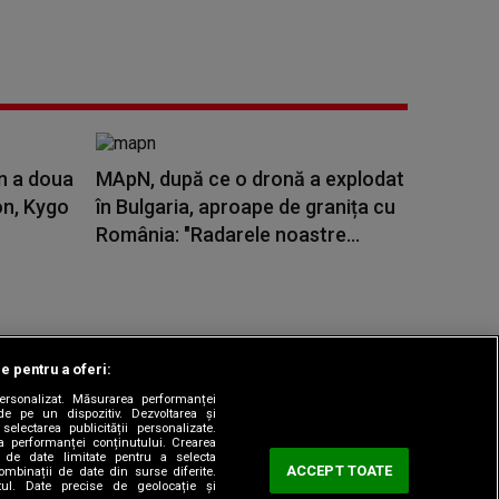
n a doua
MApN, după ce o dronă a explodat
on, Kygo
în Bulgaria, aproape de granița cu
România: "Radarele noastre...
le pentru a oferi:
 personalizat. Măsurarea performanței
|
odul etic
Sitemap
de pe un dispozitiv. Dezvoltarea și
 selectarea publicității personalizate.
ea performanței conținutului. Crearea
rea de date limitate pentru a selecta
ACCEPT TOATE
combinații de date din surse diferite.
utul. Date precise de geolocație și