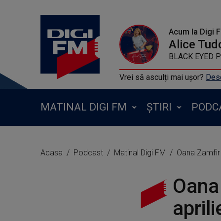
Acum la Digi 
Alice Tud
BLACK EYED PE
Vrei să asculți mai ușor?
Desc
MATINAL DIGI FM
ȘTIRI
PODC
Acasa
Podcast
Matinal Digi FM
Oana Zamfir 
Oana 
april