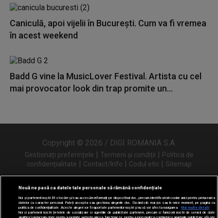
Caniculă, apoi vijelii în București. Cum va fi vremea
în acest weekend
Badd G vine la MusicLover Festival. Artista cu cel
mai provocator look din trap promite un...
Copyright © 2026 / DIGI ROMANIA S.A.
|
|
Gestionați preferințele
Termeni și condiții
Politica de
|
|
|
confidențialitate
Contact/Info
Codul etic
Sitemap
Nouă ne pasă ca datele tale personale să rămână confidențiale
Noi și partenerii noștri
31
stocăm și/sau accesăm informații pe dispozitivul dvs., precum identificatorii cookie unici pentru prelucrarea
Urmărește-ne și pe
datelor cu caracter personal. Puteți accepta sau gestiona alegerile dvs. făcând clic mai jos sau în orice moment, pe pagina cu
politica de confidențialitate. Aceste alegeri vor fi raportate partenerilor noștri și nu vă vor afecta navigarea.
Mai multe detalii
Noi si partenerii nostri (retelele de socializare si agentiile de publicitate partenere, precum si furnizorii nostri de servicii de date
analitice) prelucram date pentru a permite website-ului sa functioneze, pentru a personaliza continutul si anunturile publicitare afisate