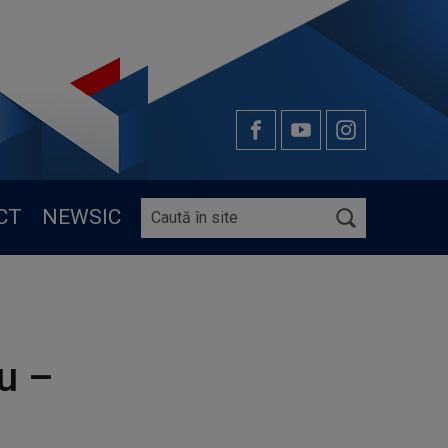
CT
NEWSIC
u –