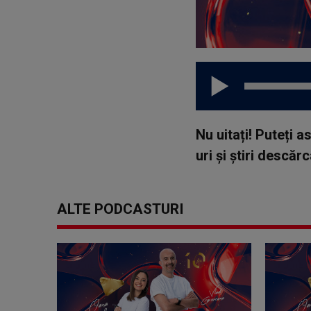
Nu uitați! Puteți 
uri și știri descă
ALTE PODCASTURI