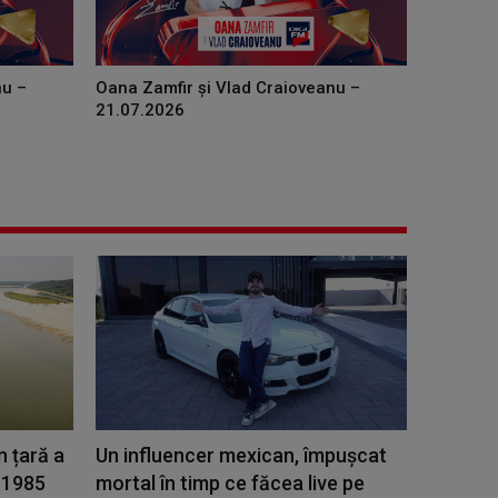
nu –
Oana Zamfir și Vlad Craioveanu –
21.07.2026
n țară a
Un influencer mexican, împușcat
n 1985
mortal în timp ce făcea live pe