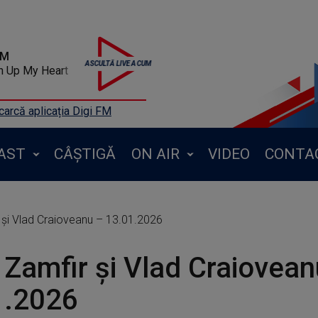
FM
n Up My Heart
arcă aplicația Digi FM
AST
CÂȘTIGĂ
ON AIR
VIDEO
CONTA
și Vlad Craioveanu – 13.01.2026
Zamfir și Vlad Craiovean
1.2026