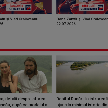
fir și Vlad Craioveanu –
Oana Zamfir și Vlad Craiovea
26
22.07.2026
a, detalii despre starea
Debitul Dunării la intrarea î
ușcău, după ce modelul a
ajuns la minimul istoric di