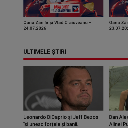
Oana Zamfir și Vlad Craioveanu –
Oana Zam
24.07.2026
23.07.20
ULTIMELE ȘTIRI
Leonardo DiCaprio şi Jeff Bezos
Dan Alex
își unesc forțele și banii.
Alinei P