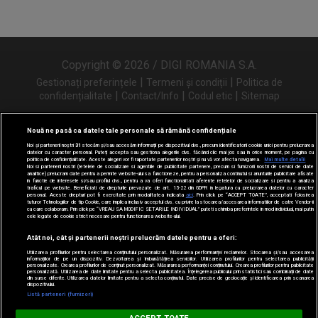
Copyright © 2026 / DIGI ROMANIA S.A.
|
|
Gestionați preferințele
Termeni și condiții
Politica de
|
|
|
confidențialitate
Contact/Info
Codul etic
Sitemap
Nouă ne pasă ca datele tale personale să rămână confidențiale
Noi și partenerii noștri
31
stocăm și/sau accesăm informații pe dispozitivul dvs., precum identificatorii cookie unici pentru prelucrarea
Urmărește-ne și pe
datelor cu caracter personal. Puteți accepta sau gestiona alegerile dvs. făcând clic mai jos sau în orice moment, pe pagina cu
politica de confidențialitate. Aceste alegeri vor fi raportate partenerilor noștri și nu vă vor afecta navigarea.
Mai multe detalii
Noi si partenerii nostri (retelele de socializare si agentiile de publicitate partenere, precum si furnizorii nostri de servicii de date
analitice) prelucram date pentru a permite website-ului sa functioneze, pentru a personaliza continutul si anunturile publicitare afisate
in functie de interesele si/sau profilul dvs., pentru a va oferi functionalitati aferente retelelor de socializare si pentru a analiza
traficul pe website. Beneficiati de drepturile prevazute de art. 15-22 din GDPR in legatura cu prelucrarea datelor cu caracter
personal. Aceste drepturi pot fi exercitate prin modalitatea indicata
aici
. Prin click pe “ACCEPT TOATE”, acceptati folosirea
tuturor Tehnologiilor de tip Cookie, care implica inclusiv acceptul dvs. cu privire la stocarea/accesarea informatiilor de catre Vendor-ii
cu care colaboram. Prin click pe “VREAU SA MODIFIC SETARILE INDIVIDUAL” puteti schimba preferintele in mod individual, mai putin
cele legate de cookie strict necesare pentru functionarea website-ului.
Atât noi, cât și partenerii noștri prelucrăm datele pentru a oferi:
Utilizarea profilurilor pentru selectarea conținutului personalizat. Măsurarea performanței reclamelor. Stocarea și/sau accesarea
informațiilor de pe un dispozitiv. Dezvoltarea și îmbunătățirea serviciilor. Utilizarea profilurilor pentru selectarea publicității
personalizate. Crearea profilurilor de conținut personalizat. Măsurarea performanței conținutului. Crearea profilurilor pentru publicitate
personalizată. Utilizarea de date limitate pentru a selecta publicitatea. Înțelegerea publicului prin statistici sau combinații de date
din surse diferite. Utilizarea datelor limitate pentru a selecta conținutul. Date precise de geolocație și identificarea prin scanarea
dispozitivului.
Listă parteneri (furnizori)
Digi FM