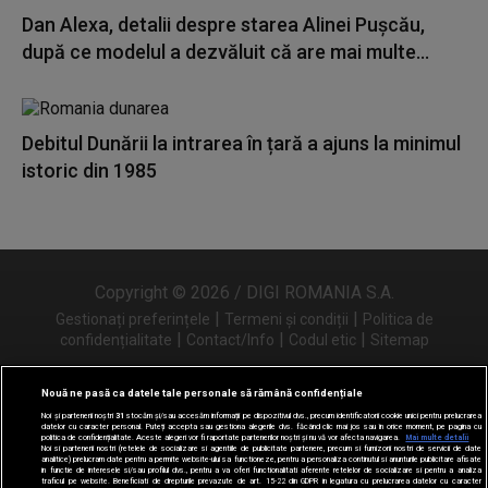
Dan Alexa, detalii despre starea Alinei Pușcău,
după ce modelul a dezvăluit că are mai multe...
Debitul Dunării la intrarea în țară a ajuns la minimul
istoric din 1985
Copyright © 2026 / DIGI ROMANIA S.A.
|
|
Gestionați preferințele
Termeni și condiții
Politica de
|
|
|
confidențialitate
Contact/Info
Codul etic
Sitemap
Nouă ne pasă ca datele tale personale să rămână confidențiale
Noi și partenerii noștri
31
stocăm și/sau accesăm informații pe dispozitivul dvs., precum identificatorii cookie unici pentru prelucrarea
Urmărește-ne și pe
datelor cu caracter personal. Puteți accepta sau gestiona alegerile dvs. făcând clic mai jos sau în orice moment, pe pagina cu
politica de confidențialitate. Aceste alegeri vor fi raportate partenerilor noștri și nu vă vor afecta navigarea.
Mai multe detalii
Noi si partenerii nostri (retelele de socializare si agentiile de publicitate partenere, precum si furnizorii nostri de servicii de date
analitice) prelucram date pentru a permite website-ului sa functioneze, pentru a personaliza continutul si anunturile publicitare afisate
in functie de interesele si/sau profilul dvs., pentru a va oferi functionalitati aferente retelelor de socializare si pentru a analiza
traficul pe website. Beneficiati de drepturile prevazute de art. 15-22 din GDPR in legatura cu prelucrarea datelor cu caracter