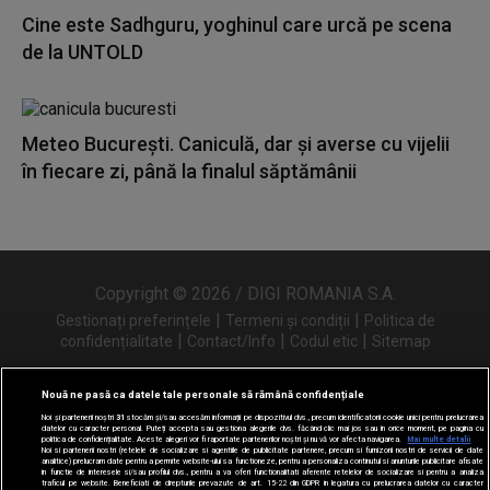
Cine este Sadhguru, yoghinul care urcă pe scena
de la UNTOLD
Meteo București. Caniculă, dar şi averse cu vijelii
în fiecare zi, până la finalul săptămânii
Copyright © 2026 / DIGI ROMANIA S.A.
|
|
Gestionați preferințele
Termeni și condiții
Politica de
|
|
|
confidențialitate
Contact/Info
Codul etic
Sitemap
Nouă ne pasă ca datele tale personale să rămână confidențiale
Noi și partenerii noștri
31
stocăm și/sau accesăm informații pe dispozitivul dvs., precum identificatorii cookie unici pentru prelucrarea
Urmărește-ne și pe
datelor cu caracter personal. Puteți accepta sau gestiona alegerile dvs. făcând clic mai jos sau în orice moment, pe pagina cu
politica de confidențialitate. Aceste alegeri vor fi raportate partenerilor noștri și nu vă vor afecta navigarea.
Mai multe detalii
Noi si partenerii nostri (retelele de socializare si agentiile de publicitate partenere, precum si furnizorii nostri de servicii de date
analitice) prelucram date pentru a permite website-ului sa functioneze, pentru a personaliza continutul si anunturile publicitare afisate
in functie de interesele si/sau profilul dvs., pentru a va oferi functionalitati aferente retelelor de socializare si pentru a analiza
traficul pe website. Beneficiati de drepturile prevazute de art. 15-22 din GDPR in legatura cu prelucrarea datelor cu caracter