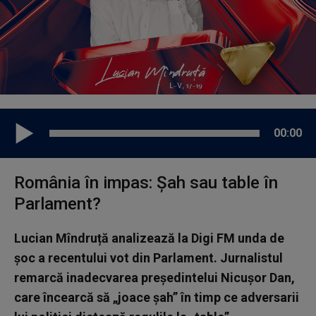
00:00
România în impas: Șah sau table în
Parlament?
Lucian Mîndruță analizează la Digi FM unda de
șoc a recentului vot din Parlament. Jurnalistul
remarcă inadecvarea președintelui Nicușor Dan,
care încearcă să „joace șah” în timp ce adversarii