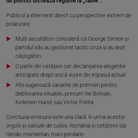
lui politici dictează regulile la „table”.
Publicul a intervenit direct cu perspective extrem de
polarizate:
Mulți ascultători consideră că George Simion și
partidul său au gestionat tactic criza și au ieșit
câștigători.
O parte din cetățeni cer declanșarea alegerilor
anticipate drept unică ieșire din impasul actual.
Alții sugerează variante de premieri pentru
deblocarea situației, precum Ilie Bolojan,
Kelemen Hunor sau Victor Ponta.
Concluzia emisiunii este una clară: în urma acestor
orgolii și calcule de culise, România și cetățenii săi
rămân, momentan, marii perdanți.