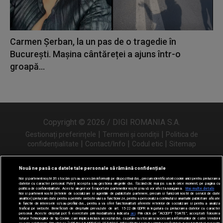
Carmen Șerban, la un pas de o tragedie în
București. Mașina cântăreței a ajuns într-o
groapă...
Copyright © 2026 / DIGI ROMANIA S.A.
|
|
Gestionați preferințele
Termeni și condiții
Politica de
|
|
|
confidențialitate
Contact/Info
Codul etic
Sitemap
Nouă ne pasă ca datele tale personale să rămână confidențiale
Noi și partenerii noștri
31
stocăm și/sau accesăm informații pe dispozitivul dvs., precum identificatorii cookie unici pentru prelucrarea
Urmărește-ne și pe
datelor cu caracter personal. Puteți accepta sau gestiona alegerile dvs. făcând clic mai jos sau în orice moment, pe pagina cu
politica de confidențialitate. Aceste alegeri vor fi raportate partenerilor noștri și nu vă vor afecta navigarea.
Mai multe detalii
Noi si partenerii nostri (retelele de socializare si agentiile de publicitate partenere, precum si furnizorii nostri de servicii de date
analitice) prelucram date pentru a permite website-ului sa functioneze, pentru a personaliza continutul si anunturile publicitare afisate
in functie de interesele si/sau profilul dvs., pentru a va oferi functionalitati aferente retelelor de socializare si pentru a analiza
traficul pe website. Beneficiati de drepturile prevazute de art. 15-22 din GDPR in legatura cu prelucrarea datelor cu caracter
personal. Aceste drepturi pot fi exercitate prin modalitatea indicata
aici
. Prin click pe “ACCEPT TOATE”, acceptati folosirea
tuturor Tehnologiilor de tip Cookie, care implica inclusiv acceptul dvs. cu privire la stocarea/accesarea informatiilor de catre Vendor-ii