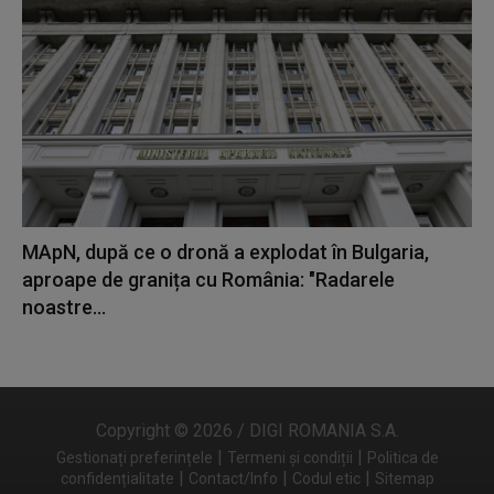
MApN, după ce o dronă a explodat în Bulgaria,
aproape de granița cu România: "Radarele
noastre...
Copyright © 2026 / DIGI ROMANIA S.A.
|
|
Gestionați preferințele
Termeni și condiții
Politica de
|
|
|
confidențialitate
Contact/Info
Codul etic
Sitemap