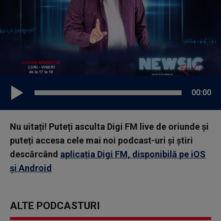
00:00
Nu uitați! Puteți asculta Digi FM live de oriunde și
puteți accesa cele mai noi podcast-uri și știri
descărcând
aplicația Digi FM, disponibilă pe iOS
și Android
ALTE PODCASTURI