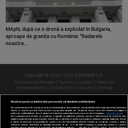
MApN, după ce o dronă a explodat în Bulgaria,
aproape de granița cu România: "Radarele
noastre...
Copyright © 2026 / DIGI ROMANIA S.A.
|
|
Gestionați preferințele
Termeni și condiții
Politica de
|
|
|
confidențialitate
Contact/Info
Codul etic
Sitemap
Nouă ne pasă ca datele tale personale să rămână confidențiale
Noi și partenerii noștri
31
stocăm și/sau accesăm informații pe dispozitivul dvs., precum identificatorii cookie unici pentru prelucrarea
Urmărește-ne și pe
datelor cu caracter personal. Puteți accepta sau gestiona alegerile dvs. făcând clic mai jos sau în orice moment, pe pagina cu
politica de confidențialitate. Aceste alegeri vor fi raportate partenerilor noștri și nu vă vor afecta navigarea.
Mai multe detalii
Noi si partenerii nostri (retelele de socializare si agentiile de publicitate partenere, precum si furnizorii nostri de servicii de date
analitice) prelucram date pentru a permite website-ului sa functioneze, pentru a personaliza continutul si anunturile publicitare afisate
in functie de interesele si/sau profilul dvs., pentru a va oferi functionalitati aferente retelelor de socializare si pentru a analiza
traficul pe website. Beneficiati de drepturile prevazute de art. 15-22 din GDPR in legatura cu prelucrarea datelor cu caracter
personal. Aceste drepturi pot fi exercitate prin modalitatea indicata
aici
. Prin click pe “ACCEPT TOATE”, acceptati folosirea