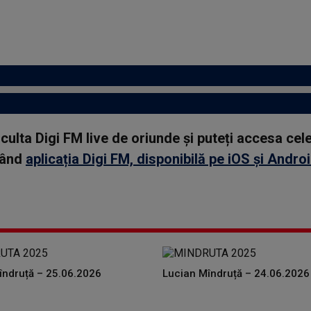
asculta Digi FM live de oriunde și puteți accesa ce
rcând
aplicația Digi FM, disponibilă pe iOS și Andro
îndruță – 25.06.2026
Lucian Mîndruță – 24.06.2026