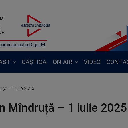
FM
a
WE
arcă aplicația Digi FM
AST
CÂȘTIGĂ
ON AIR
VIDEO
CONTA
uță – 1 iulie 2025
n Mîndruță – 1 iulie 2025