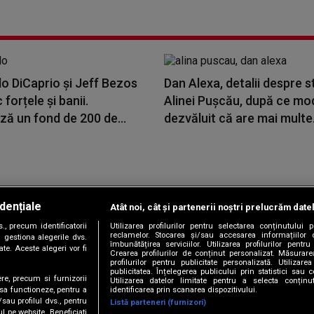
o DiCaprio şi Jeff Bezos
Dan Alexa, detalii despre 
 forțele și banii.
Alinei Pușcău, după ce mod
ază un fond de 200 de...
dezvăluit că are mai multe.
dențiale
Atât noi, cât și partenerii noștri prelucrăm date
Copyright © 2026 / DIGI ROMANIA S.A.
, precum identificatorii
Utilizarea profilurilor pentru selectarea conținutului
|
|
|
|
țele
Termeni și condiții
Politica de confidențialitate
Contact/Info
C
reclamelor. Stocarea și/sau accesarea informațiilor 
 gestiona alegerile dvs.
îmbunătățirea serviciilor. Utilizarea profilurilor pentru
te. Aceste alegeri vor fi
Crearea profilurilor de conținut personalizat. Măsurar
profilurilor pentru publicitate personalizată. Utiliza
publicitatea. Înțelegerea publicului prin statistici sau 
ere, precum si furnizorii
Utilizarea datelor limitate pentru a selecta conțin
Urmărește-ne și pe
identificarea prin scanarea dispozitivului.
 sa functioneze, pentru a
/sau profilul dvs., pentru
Listă parteneri (furnizori)
ul pe website. Beneficiati