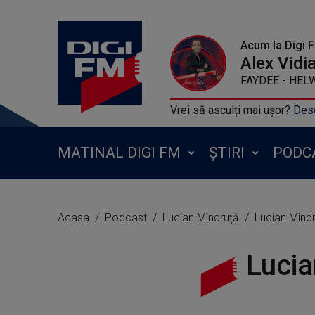
Acum la Digi 
Alex Vidi
FAYDEE - HEL
Vrei să asculți mai ușor?
Desc
MATINAL DIGI FM
ȘTIRI
PODC
Acasa
Podcast
Lucian Mîndruță
Lucian Mîndr
Lucia