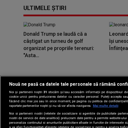
ULTIMELE ȘTIRI
Donald Trump se laudă că a
Leonard
câștigat un turneu de golf
își unesc
organizat pe propriile terenuri:
Înfiinţe
"Asta...
Nouă ne pasă ca datele tale personale să rămână confi
Noi și partenerii noștri
31
stocăm și/sau accesăm informații pe dispozitivul dvs.
Gestionați preferin
cookie unici pentru prelucrarea datelor cu caracter personal. Puteți accepta sau
făcând clic mai jos sau în orice moment, pe pagina cu politica de confidențialita
raportate partenerilor noștri și nu vă vor afecta navigarea.
Mai multe detalii
Noi si partenerii nostri (retelele de socializare si agentiile de publicitate parten
nostri de servicii de date analitice) prelucram date pentru a permite website-ului
personaliza continutul si anunturile publicitare afisate in functie de interesele si
a va oferi functionalitati aferente retelelor de socializare si pentru a analiza trafic