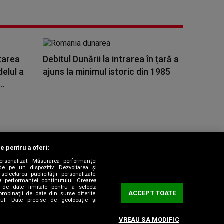
starea
Debitul Dunării la intrarea în țară a
elul a
ajuns la minimul istoric din 1985
..
le pentru a oferi:
 personalizat. Măsurarea performanței
|
odul etic
Sitemap
de pe un dispozitiv. Dezvoltarea și
 selectarea publicității personalizate.
ea performanței conținutului. Crearea
rea de date limitate pentru a selecta
ACCEPT TOATE
combinații de date din surse diferite.
utul. Date precise de geolocație și
VREAU SA MODIFIC