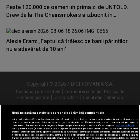
Peste 120.000 de oameni în prima zi de UNTOLD.
Drew de la The Chainsmokers a izbucnit în...
Alexia Eram: „Faptul că trăiesc pe banii părinților
nu e adevărat de 10 ani"
Copyright © 2026 / DIGI ROMANIA S.A.
|
|
Gestionați preferințele
Termeni și condiții
Politica de
|
|
|
confidențialitate
Contact/Info
Codul etic
Sitemap
Nouă ne pasă ca datele tale personale să rămână confidențiale
Noi și partenerii noștri
31
stocăm și/sau accesăm informații pe dispozitivul dvs., precum identificatorii cookie unici pentru prelucrarea
Urmărește-ne și pe
datelor cu caracter personal. Puteți accepta sau gestiona alegerile dvs. făcând clic mai jos sau în orice moment, pe pagina cu
politica de confidențialitate. Aceste alegeri vor fi raportate partenerilor noștri și nu vă vor afecta navigarea.
Mai multe detalii
Noi si partenerii nostri (retelele de socializare si agentiile de publicitate partenere, precum si furnizorii nostri de servicii de date
analitice) prelucram date pentru a permite website-ului sa functioneze, pentru a personaliza continutul si anunturile publicitare afisate
in functie de interesele si/sau profilul dvs., pentru a va oferi functionalitati aferente retelelor de socializare si pentru a analiza
traficul pe website. Beneficiati de drepturile prevazute de art. 15-22 din GDPR in legatura cu prelucrarea datelor cu caracter