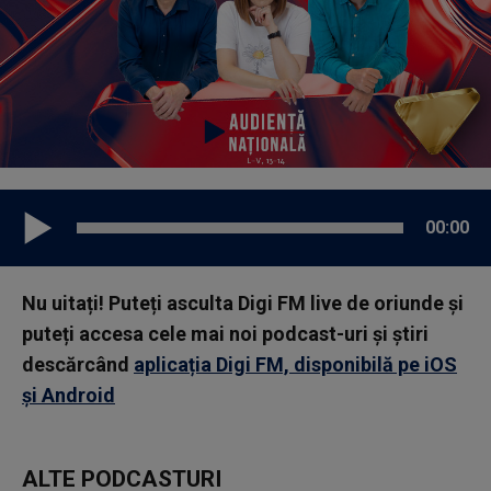
00:00
Nu uitați! Puteți asculta Digi FM live de oriunde și
puteți accesa cele mai noi podcast-uri și știri
descărcând
aplicația Digi FM, disponibilă pe iOS
și Android
ALTE PODCASTURI