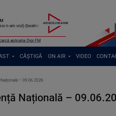
FM
 n-am vrut) (beatmix)
arcă aplicația Digi FM
AST
CÂȘTIGĂ
ON AIR
VIDEO
CONTA
 Națională – 09.06.2026
nță Națională – 09.06.2