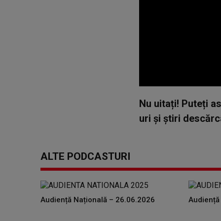
0
seconds
Nu uitați! Puteți 
of
0
uri și știri descă
seconds
Volume
90%
ALTE PODCASTURI
Audiență Națională – 26.06.2026
Audiență