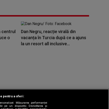
 centrul
Dan Negru, reacție virală din
duce o
vacanța în Turcia după ce a ajuns
la un resort all inclusive...
le pentru a oferi:
 personalizat. Măsurarea performanței
|
odul etic
Sitemap
de pe un dispozitiv. Dezvoltarea și