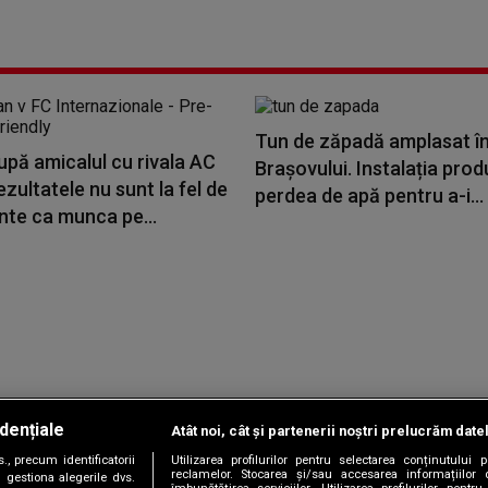
Tun de zăpadă amplasat în
upă amicalul cu rivala AC
Brașovului. Instalația pro
ezultatele nu sunt la fel de
perdea de apă pentru a-i...
nte ca munca pe...
dențiale
Atât noi, cât și partenerii noștri prelucrăm date
Copyright © 2026 / DIGI ROMANIA S.A.
, precum identificatorii
Utilizarea profilurilor pentru selectarea conținutului
|
|
|
|
țele
Termeni și condiții
Politica de confidențialitate
Contact/Info
C
reclamelor. Stocarea și/sau accesarea informațiilor 
 gestiona alegerile dvs.