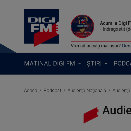
Acum la Digi 
SMILEY - Indragostit (desi
Vrei să asculți mai ușor?
Desc
MATINAL DIGI FM
ȘTIRI
PODC
Acasa
Podcast
Audiență Națională
Audiență
Audie