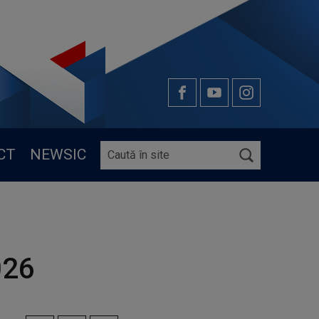
CT
NEWSIC
026