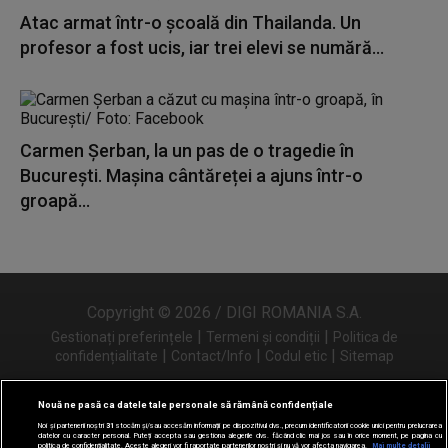
Atac armat într-o școală din Thailanda. Un
profesor a fost ucis, iar trei elevi se numără...
Carmen Șerban, la un pas de o tragedie în
București. Mașina cântăreței a ajuns într-o
groapă...
Copyright © 2026 / DIGI ROMANIA S.A.
|
|
Gestionați preferințele
Termeni și condiții
Politica de
|
|
|
confidențialitate
Contact/Info
Codul etic
Sitemap
Nouă ne pasă ca datele tale personale să rămână confidențiale
Noi și partenerii noștri
31
stocăm și/sau accesăm informații pe dispozitivul dvs., precum identificatorii cookie unici pentru prelucrarea
Urmărește-ne și pe
datelor cu caracter personal. Puteți accepta sau gestiona alegerile dvs. făcând clic mai jos sau în orice moment, pe pagina cu
politica de confidențialitate. Aceste alegeri vor fi raportate partenerilor noștri și nu vă vor afecta navigarea.
Mai multe detalii