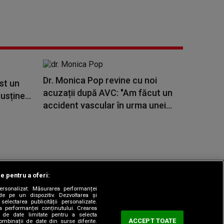
Dr. Monica Pop revine cu noi
st un
acuzații după AVC: "Am făcut un
usține...
accident vascular în urma unei...
le pentru a oferi:
 personalizat. Măsurarea performanței
|
odul etic
Sitemap
de pe un dispozitiv. Dezvoltarea și
 selectarea publicității personalizate.
ea performanței conținutului. Crearea
rea de date limitate pentru a selecta
ACCEPT TOATE
combinații de date din surse diferite.