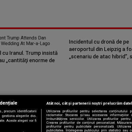
Incidentul cu dronă de pe
aeroportul din Leipzig a fo
 cu Iranul. Trump insistă
„scenariu de atac hibrid”, s
au „cantităţi enorme de
dențiale
Atât noi, cât și partenerii noștri prelucrăm date
Copyright © 2026 / DIGI ROMANIA S.A.
, precum identificatorii
Utilizarea profilurilor pentru selectarea conținutului
|
|
|
|
țele
Termeni și condiții
Politica de confidențialitate
Contact/Info
C
reclamelor. Stocarea și/sau accesarea informațiilor 
 gestiona alegerile dvs.
îmbunătățirea serviciilor. Utilizarea profilurilor pentru
te. Aceste alegeri vor fi
Crearea profilurilor de conținut personalizat. Măsurar
profilurilor pentru publicitate personalizată. Utiliza
publicitatea. Înțelegerea publicului prin statistici sau 