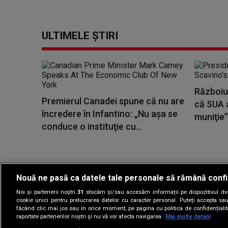
ULTIMELE ȘTIRI
Războiul
Premierul Canadei spune că nu are
că SUA 
încredere în Infantino: „Nu aşa se
muniţie”
conduce o instituţie cu...
Nouă ne pasă ca datele tale personale să rămână confi
Noi și partenerii noștri
31
stocăm și/sau accesăm informații pe dispozitivul dvs.
Gestionați preferin
cookie unici pentru prelucrarea datelor cu caracter personal. Puteți accepta sau
făcând clic mai jos sau în orice moment, pe pagina cu politica de confidențialita
raportate partenerilor noștri și nu vă vor afecta navigarea.
Mai multe detalii