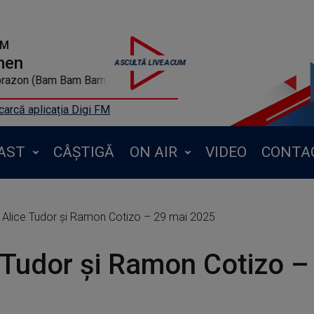
FM
men
 Mi Corazon (Bam Bam Bam) Digi Fm
arcă aplicația Digi FM
AST
CÂȘTIGĂ
ON AIR
VIDEO
CONTA
Alice Tudor și Ramon Cotizo – 29 mai 2025
 Tudor și Ramon Cotizo –