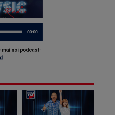
00:00
le mai noi podcast-
id