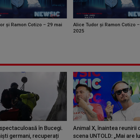
dor și Ramon Cotizo – 29 mai
Alice Tudor și Ramon Cotizo –
2025
 spectaculoasă în Bucegi.
Animal X, înaintea reunirii 
niști germani, recuperați
scena UNTOLD: „Mai are l