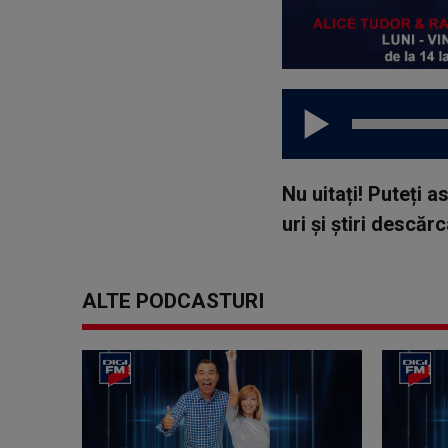
Nu uitați! Puteți 
uri și știri descă
ALTE PODCASTURI