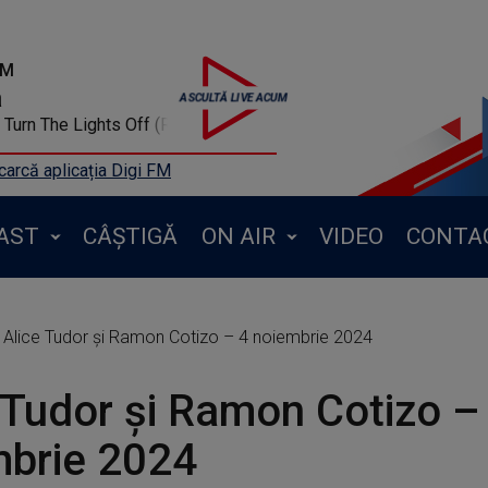
FM
a
Turn The Lights Off (Radio Edit) (Beatmix)
arcă aplicația Digi FM
AST
CÂȘTIGĂ
ON AIR
VIDEO
CONTA
Alice Tudor și Ramon Cotizo – 4 noiembrie 2024
 Tudor și Ramon Cotizo –
mbrie 2024