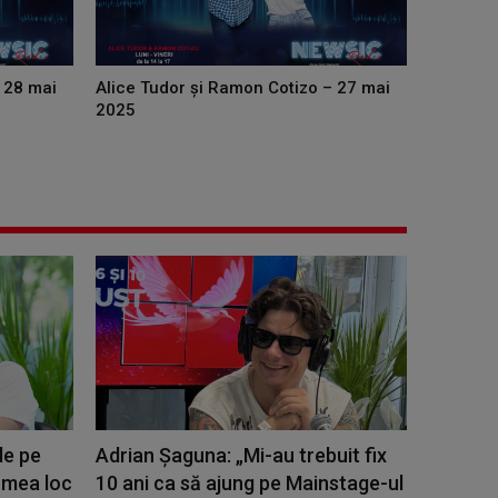
 28 mai
Alice Tudor și Ramon Cotizo – 27 mai
2025
de pe
Adrian Șaguna: „Mi-au trebuit fix
umea loc
10 ani ca să ajung pe Mainstage-ul