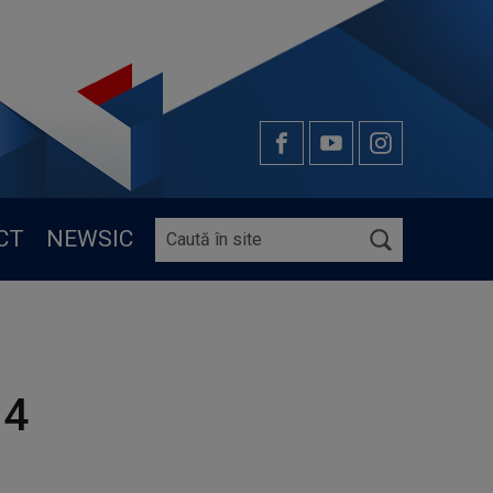
CT
NEWSIC
 4