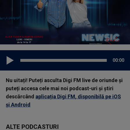
00:00
Nu uitați! Puteți asculta Digi FM live de oriunde și
puteți accesa cele mai noi podcast-uri și știri
descărcând
aplicația Digi FM, disponibilă pe iOS
și Android
ALTE PODCASTURI