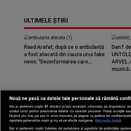
ULTIMELE ȘTIRI
Raed Arafat, după ce o ambulanță
DanT de
a fost atacată din cauza unui fake
UNTOLD 
news: "Dezinformarea care...
ARVEL, 
muzică..
Nouă ne pasă ca datele tale personale să rămână confi
Noi și partenerii noștri
31
stocăm și/sau accesăm informații pe dispozitivul dvs.
Gestionați preferin
cookie unici pentru prelucrarea datelor cu caracter personal. Puteți accepta sau
făcând clic mai jos sau în orice moment, pe pagina cu politica de confidențialita
raportate partenerilor noștri și nu vă vor afecta navigarea.
Mai multe detalii
Noi si partenerii nostri (retelele de socializare si agentiile de publicitate parten