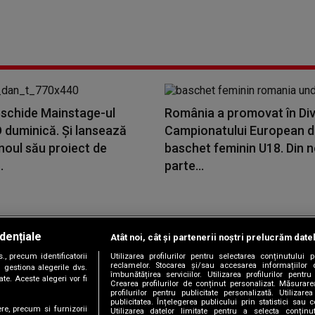
schide Mainstage-ul
România a promovat în Div
duminică. Și lansează
Campionatului European 
noul său proiect de
baschet feminin U18. Din 
.
parte...
dențiale
Atât noi, cât și partenerii noștri prelucrăm date
Copyright © 2026 / DIGI ROMANIA S.A.
, precum identificatorii
Utilizarea profilurilor pentru selectarea conținutului
|
|
|
|
țele
Termeni și condiții
Politica de confidențialitate
Contact/Info
C
reclamelor. Stocarea și/sau accesarea informațiilor 
 gestiona alegerile dvs.
îmbunătățirea serviciilor. Utilizarea profilurilor pentru
te. Aceste alegeri vor fi
Crearea profilurilor de conținut personalizat. Măsurar
profilurilor pentru publicitate personalizată. Utiliza
publicitatea. Înțelegerea publicului prin statistici sau 
ere, precum si furnizorii
Utilizarea datelor limitate pentru a selecta conțin