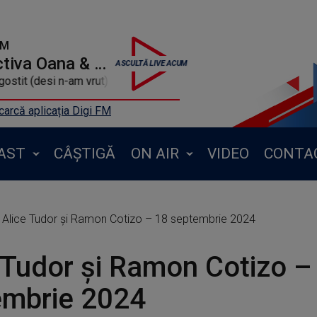
FM
Retrospectiva Oana & Craioveanu
ostit (desi n-am vrut) (beatmix)
arcă aplicația Digi FM
AST
CÂȘTIGĂ
ON AIR
VIDEO
CONTA
Alice Tudor și Ramon Cotizo – 18 septembrie 2024
 Tudor și Ramon Cotizo –
embrie 2024