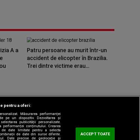
izia A a
Patru persoane au murit într-un
de
accident de elicopter în Brazilia.
nou
Trei dintre victime erau...
le pentru a oferi:
 personalizat. Măsurarea performanței
|
odul etic
Sitemap
de pe un dispozitiv. Dezvoltarea și
 selectarea publicității personalizate.
ea performanței conținutului. Crearea
rea de date limitate pentru a selecta
ACCEPT TOATE
combinații de date din surse diferite.
utul. Date precise de geolocație și