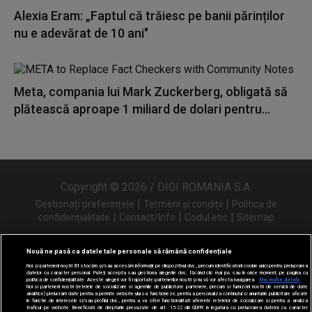
Alexia Eram: „Faptul că trăiesc pe banii părinților
nu e adevărat de 10 ani"
Meta, compania lui Mark Zuckerberg, obligată să
plătească aproape 1 miliard de dolari pentru...
Copyright © 2026 / DIGI ROMANIA S.A.
|
|
Gestionați preferințele
Termeni și condiții
Politica de
|
|
|
confidențialitate
Contact/Info
Codul etic
Sitemap
Nouă ne pasă ca datele tale personale să rămână confidențiale
Noi și partenerii noștri
31
stocăm și/sau accesăm informații pe dispozitivul dvs., precum identificatorii cookie unici pentru prelucrarea
Urmărește-ne și pe
datelor cu caracter personal. Puteți accepta sau gestiona alegerile dvs. făcând clic mai jos sau în orice moment, pe pagina cu
politica de confidențialitate. Aceste alegeri vor fi raportate partenerilor noștri și nu vă vor afecta navigarea.
Mai multe detalii
Noi si partenerii nostri (retelele de socializare si agentiile de publicitate partenere, precum si furnizorii nostri de servicii de date
analitice) prelucram date pentru a permite website-ului sa functioneze, pentru a personaliza continutul si anunturile publicitare afisate
in functie de interesele si/sau profilul dvs., pentru a va oferi functionalitati aferente retelelor de socializare si pentru a analiza
traficul pe website. Beneficiati de drepturile prevazute de art. 15-22 din GDPR in legatura cu prelucrarea datelor cu caracter