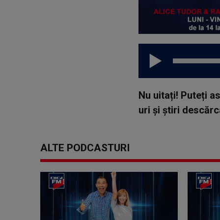
Nu uitați! Puteți 
uri și știri descă
ALTE PODCASTURI