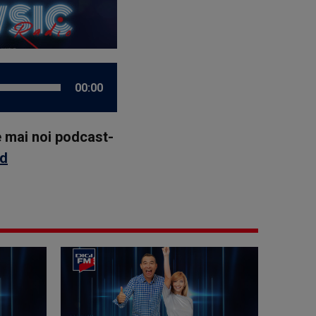
00:00
le mai noi podcast-
id