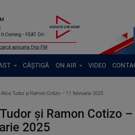
FM
a
g - FEAT. DAFT PUNK
arcă aplicația Digi FM
AST
CÂȘTIGĂ
ON AIR
VIDEO
CONTA
Alice Tudor și Ramon Cotizo – 11 februarie 2025
 Tudor și Ramon Cotizo –
arie 2025