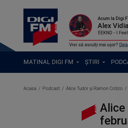
Acum la Digi 
Alex Vidi
THE WEEKND - I Feel It Comin
Vrei să asculți mai ușor?
Desc
MATINAL DIGI FM
ȘTIRI
PODC
Acasa
Podcast
Alice Tudor și Ramon Cotizo
Alice
febru