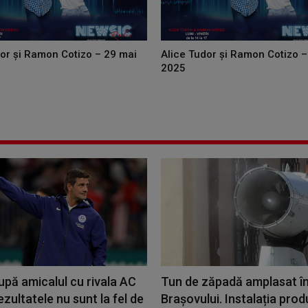
dor și Ramon Cotizo – 29 mai
Alice Tudor și Ramon Cotizo –
2025
upă amicalul cu rivala AC
Tun de zăpadă amplasat în
ezultatele nu sunt la fel de
Brașovului. Instalația pro