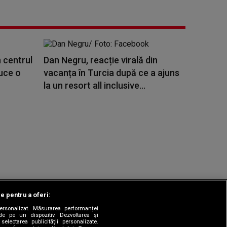
 centrul
Dan Negru, reacție virală din
duce o
vacanța în Turcia după ce a ajuns
la un resort all inclusive...
le pentru a oferi:
 personalizat. Măsurarea performanței
|
odul etic
Sitemap
de pe un dispozitiv. Dezvoltarea și
 selectarea publicității personalizate.