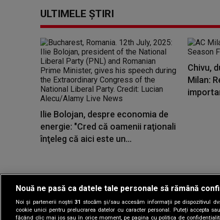
ULTIMELE ȘTIRI
Chivu, d
Milan: R
importa
Ilie Bolojan, despre economia de
energie: "Cred că oamenii raţionali
înţeleg că aici este un...
Nouă ne pasă ca datele tale personale să rămână confi
Noi și partenerii noștri
31
stocăm și/sau accesăm informații pe dispozitivul dvs.
Gestionați preferin
cookie unici pentru prelucrarea datelor cu caracter personal. Puteți accepta sau
făcând clic mai jos sau în orice moment, pe pagina cu politica de confidențialita