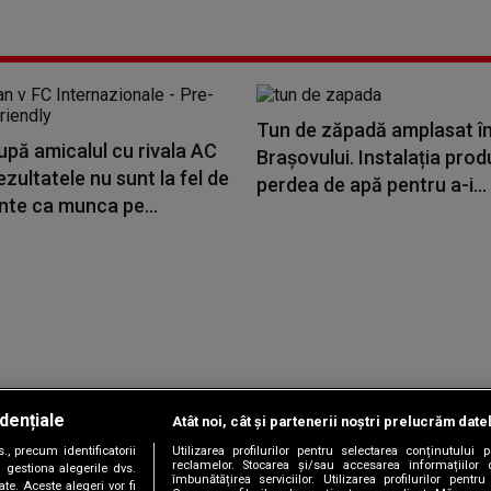
Tun de zăpadă amplasat în
upă amicalul cu rivala AC
Brașovului. Instalația pro
ezultatele nu sunt la fel de
perdea de apă pentru a-i...
nte ca munca pe...
dențiale
Atât noi, cât și partenerii noștri prelucrăm date
Copyright © 2026 / DIGI ROMANIA S.A.
, precum identificatorii
Utilizarea profilurilor pentru selectarea conținutului
|
|
|
|
țele
Termeni și condiții
Politica de confidențialitate
Contact/Info
C
reclamelor. Stocarea și/sau accesarea informațiilor 
 gestiona alegerile dvs.
îmbunătățirea serviciilor. Utilizarea profilurilor pentru
te. Aceste alegeri vor fi