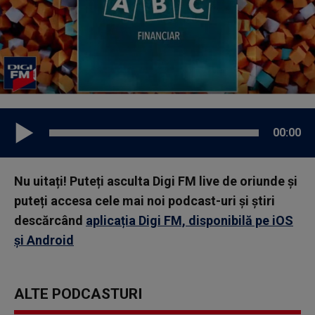
00:00
Nu uitați! Puteți asculta Digi FM live de oriunde și
puteți accesa cele mai noi podcast-uri și știri
descărcând
aplicația Digi FM, disponibilă pe iOS
și Android
ALTE PODCASTURI