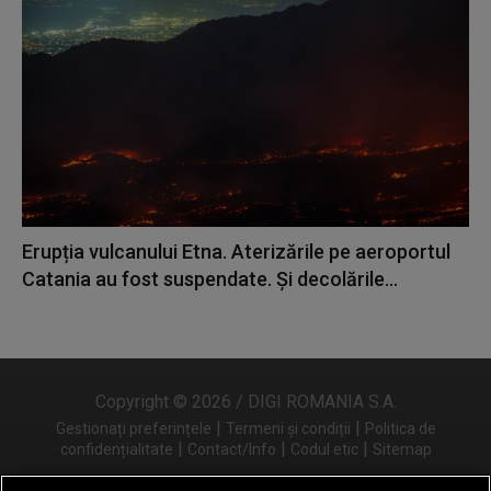
Erupția vulcanului Etna. Aterizările pe aeroportul
Catania au fost suspendate. Și decolările...
Copyright © 2026 / DIGI ROMANIA S.A.
|
|
Gestionați preferințele
Termeni și condiții
Politica de
|
|
|
confidențialitate
Contact/Info
Codul etic
Sitemap