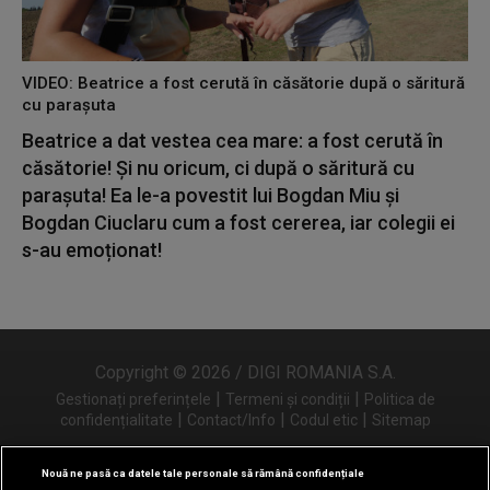
VIDEO: Beatrice a fost cerută în căsătorie după o săritură
cu parașuta
Beatrice a dat vestea cea mare: a fost cerută în
căsătorie! Și nu oricum, ci după o săritură cu
parașuta! Ea le-a povestit lui Bogdan Miu și
Bogdan Ciuclaru cum a fost cererea, iar colegii ei
s-au emoționat!
Copyright © 2026 / DIGI ROMANIA S.A.
|
|
Gestionați preferințele
Termeni și condiții
Politica de
|
|
|
confidențialitate
Contact/Info
Codul etic
Sitemap
Nouă ne pasă ca datele tale personale să rămână confidențiale