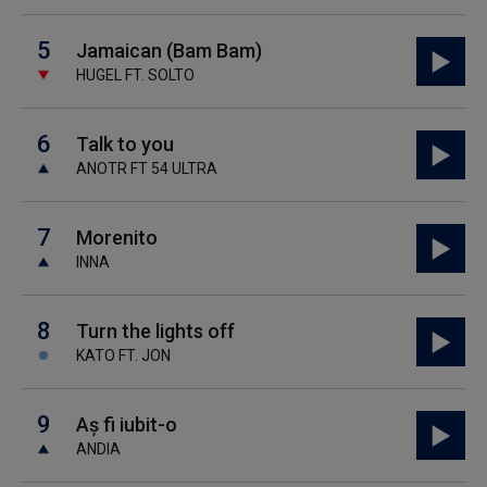
5
Jamaican (Bam Bam)
HUGEL FT. SOLTO
6
Talk to you
ANOTR FT 54 ULTRA
7
Morenito
INNA
8
Turn the lights off
KATO FT. JON
9
Aș fi iubit-o
ANDIA