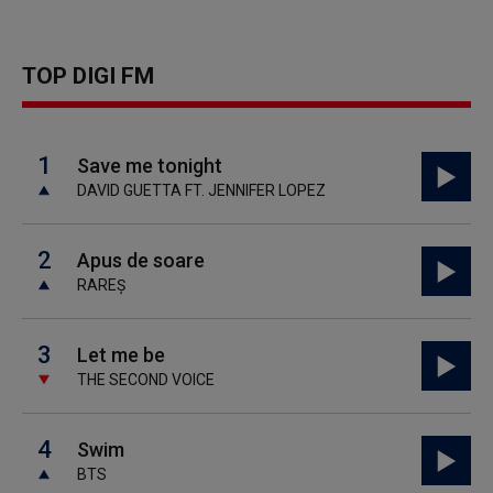
TOP DIGI FM
1
Save me tonight
DAVID GUETTA FT. JENNIFER LOPEZ
2
Apus de soare
RAREȘ
3
Let me be
THE SECOND VOICE
4
Swim
BTS