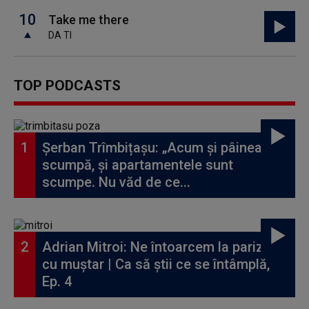
10
Take me there
DA TI
TOP PODCASTS
Șerban Trîmbițașu: „Acum și pâinea e
scumpă, și apartamentele sunt
scumpe. Nu văd de ce...
Adrian Mitroi: Ne întoarcem la parizer
cu muștar | Ca să știi ce se întâmplă,
Ep. 4