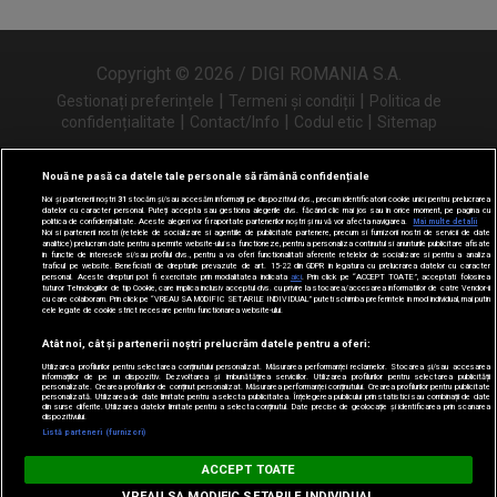
Copyright © 2026 / DIGI ROMANIA S.A.
|
|
Gestionați preferințele
Termeni și condiții
Politica de
|
|
|
confidențialitate
Contact/Info
Codul etic
Sitemap
Nouă ne pasă ca datele tale personale să rămână confidențiale
Noi și partenerii noștri
31
stocăm și/sau accesăm informații pe dispozitivul dvs., precum identificatorii cookie unici pentru prelucrarea
Urmărește-ne și pe
datelor cu caracter personal. Puteți accepta sau gestiona alegerile dvs. făcând clic mai jos sau în orice moment, pe pagina cu
politica de confidențialitate. Aceste alegeri vor fi raportate partenerilor noștri și nu vă vor afecta navigarea.
Mai multe detalii
Noi si partenerii nostri (retelele de socializare si agentiile de publicitate partenere, precum si furnizorii nostri de servicii de date
analitice) prelucram date pentru a permite website-ului sa functioneze, pentru a personaliza continutul si anunturile publicitare afisate
in functie de interesele si/sau profilul dvs., pentru a va oferi functionalitati aferente retelelor de socializare si pentru a analiza
traficul pe website. Beneficiati de drepturile prevazute de art. 15-22 din GDPR in legatura cu prelucrarea datelor cu caracter
personal. Aceste drepturi pot fi exercitate prin modalitatea indicata
aici
. Prin click pe “ACCEPT TOATE”, acceptati folosirea
tuturor Tehnologiilor de tip Cookie, care implica inclusiv acceptul dvs. cu privire la stocarea/accesarea informatiilor de catre Vendor-ii
cu care colaboram. Prin click pe “VREAU SA MODIFIC SETARILE INDIVIDUAL” puteti schimba preferintele in mod individual, mai putin
cele legate de cookie strict necesare pentru functionarea website-ului.
Atât noi, cât și partenerii noștri prelucrăm datele pentru a oferi:
Utilizarea profilurilor pentru selectarea conținutului personalizat. Măsurarea performanței reclamelor. Stocarea și/sau accesarea
informațiilor de pe un dispozitiv. Dezvoltarea și îmbunătățirea serviciilor. Utilizarea profilurilor pentru selectarea publicității
personalizate. Crearea profilurilor de conținut personalizat. Măsurarea performanței conținutului. Crearea profilurilor pentru publicitate
personalizată. Utilizarea de date limitate pentru a selecta publicitatea. Înțelegerea publicului prin statistici sau combinații de date
din surse diferite. Utilizarea datelor limitate pentru a selecta conținutul. Date precise de geolocație și identificarea prin scanarea
dispozitivului.
Listă parteneri (furnizori)
Digi FM
ACCEPT TOATE
DESCARCĂ
digifm.ro
VREAU SA MODIFIC SETARILE INDIVIDUAL