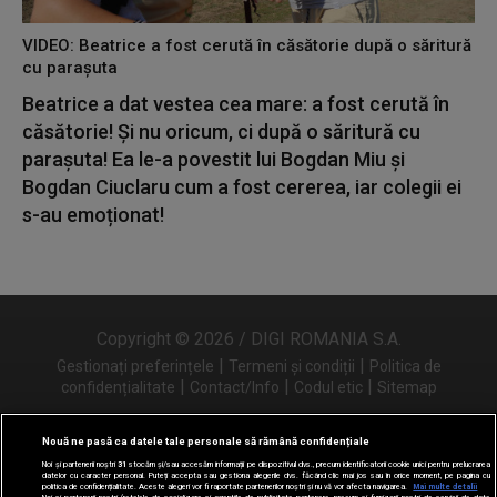
VIDEO: Beatrice a fost cerută în căsătorie după o săritură
cu parașuta
Beatrice a dat vestea cea mare: a fost cerută în
căsătorie! Și nu oricum, ci după o săritură cu
parașuta! Ea le-a povestit lui Bogdan Miu și
Bogdan Ciuclaru cum a fost cererea, iar colegii ei
s-au emoționat!
Copyright © 2026 / DIGI ROMANIA S.A.
|
|
Gestionați preferințele
Termeni și condiții
Politica de
|
|
|
confidențialitate
Contact/Info
Codul etic
Sitemap
Nouă ne pasă ca datele tale personale să rămână confidențiale
Noi și partenerii noștri
31
stocăm și/sau accesăm informații pe dispozitivul dvs., precum identificatorii cookie unici pentru prelucrarea
Urmărește-ne și pe
datelor cu caracter personal. Puteți accepta sau gestiona alegerile dvs. făcând clic mai jos sau în orice moment, pe pagina cu
politica de confidențialitate. Aceste alegeri vor fi raportate partenerilor noștri și nu vă vor afecta navigarea.
Mai multe detalii