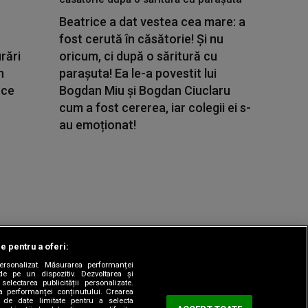
Beatrice a dat vestea cea mare: a
fost cerută în căsătorie! Și nu
rări
oricum, ci după o săritură cu
n
parașuta! Ea le-a povestit lui
 ce
Bogdan Miu și Bogdan Ciuclaru
cum a fost cererea, iar colegii ei s-
au emoționat!
le pentru a oferi:
 personalizat. Măsurarea performanței
|
odul etic
Sitemap
de pe un dispozitiv. Dezvoltarea și
 selectarea publicității personalizate.
ea performanței conținutului. Crearea
rea de date limitate pentru a selecta