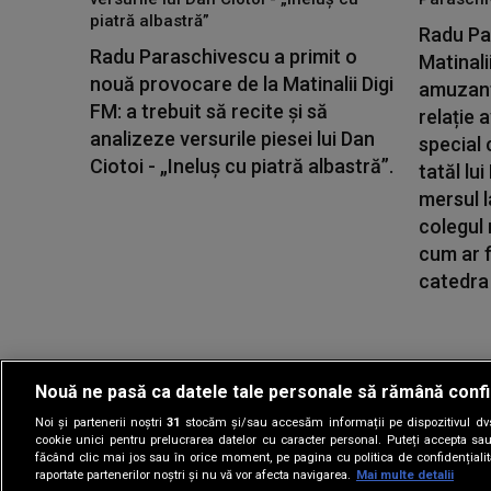
piatră albastră”
Radu Par
Radu Paraschivescu a primit o
Matinali
nouă provocare de la Matinalii Digi
amuzante
FM: a trebuit să recite și să
relație a
analizeze versurile piesei lui Dan
special 
Ciotoi - „Ineluș cu piatră albastră”.
tatăl lu
mersul l
colegul
cum ar f
catedra 
Nouă ne pasă ca datele tale personale să rămână confi
Noi și partenerii noștri
31
stocăm și/sau accesăm informații pe dispozitivul dvs.
Gestionați preferin
cookie unici pentru prelucrarea datelor cu caracter personal. Puteți accepta sau
făcând clic mai jos sau în orice moment, pe pagina cu politica de confidențialita
raportate partenerilor noștri și nu vă vor afecta navigarea.
Mai multe detalii