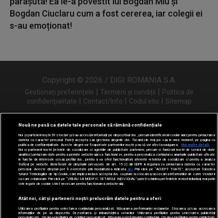
parașuta! Ea le-a povestit lui Bogdan Miu și
Bogdan Ciuclaru cum a fost cererea, iar colegii ei
s-au emoționat!
Copyright © 2026 / DIGI ROMANIA S.A.
|
|
Gestionați preferințele
Termeni și condiții
Politica de
|
|
|
confidențialitate
Contact/Info
Codul etic
Sitemap
Nouă ne pasă ca datele tale personale să rămână confidențiale
Noi și partenerii noștri
31
stocăm și/sau accesăm informații pe dispozitivul dvs., precum identificatorii cookie unici pentru prelucrarea
Urmărește-ne și pe
datelor cu caracter personal. Puteți accepta sau gestiona alegerile dvs. făcând clic mai jos sau în orice moment, pe pagina cu
politica de confidențialitate. Aceste alegeri vor fi raportate partenerilor noștri și nu vă vor afecta navigarea.
Mai multe detalii
Noi si partenerii nostri (retelele de socializare si agentiile de publicitate partenere, precum si furnizorii nostri de servicii de date
analitice) prelucram date pentru a permite website-ului sa functioneze, pentru a personaliza continutul si anunturile publicitare afisate
in functie de interesele si/sau profilul dvs., pentru a va oferi functionalitati aferente retelelor de socializare si pentru a analiza
traficul pe website. Beneficiati de drepturile prevazute de art. 15-22 din GDPR in legatura cu prelucrarea datelor cu caracter
personal. Aceste drepturi pot fi exercitate prin modalitatea indicata
aici
. Prin click pe “ACCEPT TOATE”, acceptati folosirea
tuturor Tehnologiilor de tip Cookie, care implica inclusiv acceptul dvs. cu privire la stocarea/accesarea informatiilor de catre Vendor-ii
cu care colaboram. Prin click pe “VREAU SA MODIFIC SETARILE INDIVIDUAL” puteti schimba preferintele in mod individual, mai putin
cele legate de cookie strict necesare pentru functionarea website-ului.
Atât noi, cât și partenerii noștri prelucrăm datele pentru a oferi:
Utilizarea profilurilor pentru selectarea conținutului personalizat. Măsurarea performanței reclamelor. Stocarea și/sau accesarea
informațiilor de pe un dispozitiv. Dezvoltarea și îmbunătățirea serviciilor. Utilizarea profilurilor pentru selectarea publicității
personalizate. Crearea profilurilor de conținut personalizat. Măsurarea performanței conținutului. Crearea profilurilor pentru publicitate