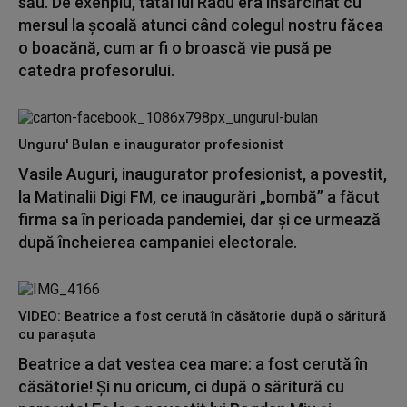
său. De exenplu, tatăl lui Radu era însărcinat cu
mersul la școală atunci când colegul nostru făcea
o boacănă, cum ar fi o broască vie pusă pe
catedra profesorului.
Unguru' Bulan e inaugurator profesionist
Vasile Auguri, inaugurator profesionist, a povestit,
la Matinalii Digi FM, ce inaugurări „bombă” a făcut
firma sa în perioada pandemiei, dar și ce urmează
după încheierea campaniei electorale.
VIDEO: Beatrice a fost cerută în căsătorie după o săritură
cu parașuta
Beatrice a dat vestea cea mare: a fost cerută în
căsătorie! Și nu oricum, ci după o săritură cu