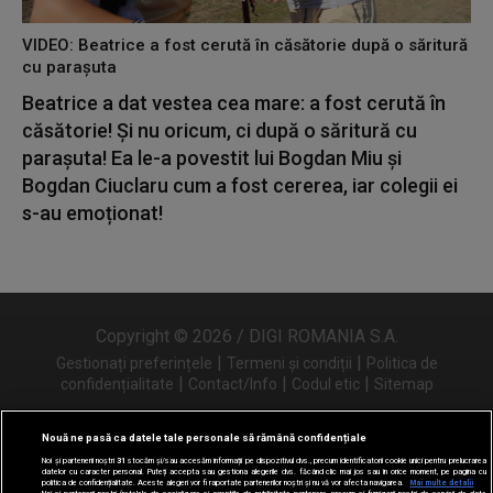
VIDEO: Beatrice a fost cerută în căsătorie după o săritură
cu parașuta
Beatrice a dat vestea cea mare: a fost cerută în
căsătorie! Și nu oricum, ci după o săritură cu
parașuta! Ea le-a povestit lui Bogdan Miu și
Bogdan Ciuclaru cum a fost cererea, iar colegii ei
s-au emoționat!
Copyright © 2026 / DIGI ROMANIA S.A.
|
|
Gestionați preferințele
Termeni și condiții
Politica de
|
|
|
confidențialitate
Contact/Info
Codul etic
Sitemap
Nouă ne pasă ca datele tale personale să rămână confidențiale
Noi și partenerii noștri
31
stocăm și/sau accesăm informații pe dispozitivul dvs., precum identificatorii cookie unici pentru prelucrarea
Urmărește-ne și pe
datelor cu caracter personal. Puteți accepta sau gestiona alegerile dvs. făcând clic mai jos sau în orice moment, pe pagina cu
politica de confidențialitate. Aceste alegeri vor fi raportate partenerilor noștri și nu vă vor afecta navigarea.
Mai multe detalii