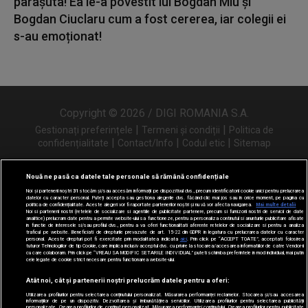
parașuta! Ea le-a povestit lui Bogdan Miu și
Bogdan Ciuclaru cum a fost cererea, iar colegii ei
s-au emoționat!
Copyright © 2026 / DIGI ROMANIA S.A.
|
|
Gestionați preferințele
Termeni și condiții
Politica de
|
|
|
confidențialitate
Contact/Info
Codul etic
Sitemap
Nouă ne pasă ca datele tale personale să rămână confidențiale
Noi și partenerii noștri
31
stocăm și/sau accesăm informații pe dispozitivul dvs., precum identificatorii cookie unici pentru prelucrarea
Urmărește-ne și pe
datelor cu caracter personal. Puteți accepta sau gestiona alegerile dvs. făcând clic mai jos sau în orice moment, pe pagina cu
politica de confidențialitate. Aceste alegeri vor fi raportate partenerilor noștri și nu vă vor afecta navigarea.
Mai multe detalii
Noi si partenerii nostri (retelele de socializare si agentiile de publicitate partenere, precum si furnizorii nostri de servicii de date
analitice) prelucram date pentru a permite website-ului sa functioneze, pentru a personaliza continutul si anunturile publicitare afisate
in functie de interesele si/sau profilul dvs., pentru a va oferi functionalitati aferente retelelor de socializare si pentru a analiza
traficul pe website. Beneficiati de drepturile prevazute de art. 15-22 din GDPR in legatura cu prelucrarea datelor cu caracter
personal. Aceste drepturi pot fi exercitate prin modalitatea indicata
aici
. Prin click pe “ACCEPT TOATE”, acceptati folosirea
tuturor Tehnologiilor de tip Cookie, care implica inclusiv acceptul dvs. cu privire la stocarea/accesarea informatiilor de catre Vendor-ii
cu care colaboram. Prin click pe “VREAU SA MODIFIC SETARILE INDIVIDUAL” puteti schimba preferintele in mod individual, mai putin
cele legate de cookie strict necesare pentru functionarea website-ului.
Atât noi, cât și partenerii noștri prelucrăm datele pentru a oferi:
Utilizarea profilurilor pentru selectarea conținutului personalizat. Măsurarea performanței reclamelor. Stocarea și/sau accesarea
informațiilor de pe un dispozitiv. Dezvoltarea și îmbunătățirea serviciilor. Utilizarea profilurilor pentru selectarea publicității
personalizate. Crearea profilurilor de conținut personalizat. Măsurarea performanței conținutului. Crearea profilurilor pentru publicitate