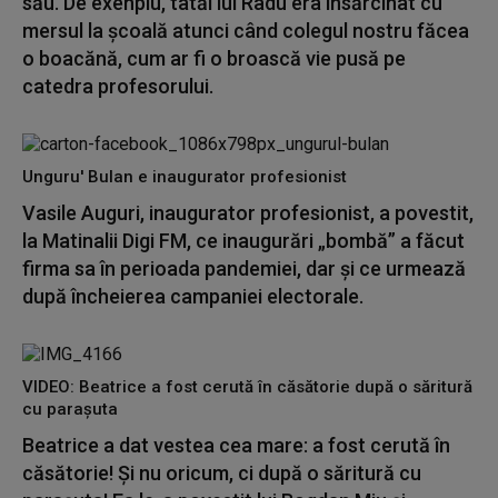
său. De exenplu, tatăl lui Radu era însărcinat cu
mersul la școală atunci când colegul nostru făcea
o boacănă, cum ar fi o broască vie pusă pe
catedra profesorului.
Unguru' Bulan e inaugurator profesionist
Vasile Auguri, inaugurator profesionist, a povestit,
la Matinalii Digi FM, ce inaugurări „bombă” a făcut
firma sa în perioada pandemiei, dar și ce urmează
după încheierea campaniei electorale.
VIDEO: Beatrice a fost cerută în căsătorie după o săritură
cu parașuta
Beatrice a dat vestea cea mare: a fost cerută în
căsătorie! Și nu oricum, ci după o săritură cu