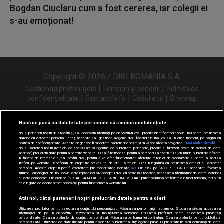
Bogdan Ciuclaru cum a fost cererea, iar colegii ei
s-au emoționat!
Copyright © 2026 / DIGI ROMANIA S.A.
|
|
Gestionați preferințele
Termeni și condiții
Politica de
|
|
|
confidențialitate
Contact/Info
Codul etic
Sitemap
Nouă ne pasă ca datele tale personale să rămână confidențiale
Noi și partenerii noștri
31
stocăm și/sau accesăm informații pe dispozitivul dvs., precum identificatorii cookie unici pentru prelucrarea
Urmărește-ne și pe
datelor cu caracter personal. Puteți accepta sau gestiona alegerile dvs. făcând clic mai jos sau în orice moment, pe pagina cu
politica de confidențialitate. Aceste alegeri vor fi raportate partenerilor noștri și nu vă vor afecta navigarea.
Mai multe detalii
Noi si partenerii nostri (retelele de socializare si agentiile de publicitate partenere, precum si furnizorii nostri de servicii de date
analitice) prelucram date pentru a permite website-ului sa functioneze, pentru a personaliza continutul si anunturile publicitare afisate
in functie de interesele si/sau profilul dvs., pentru a va oferi functionalitati aferente retelelor de socializare si pentru a analiza
traficul pe website. Beneficiati de drepturile prevazute de art. 15-22 din GDPR in legatura cu prelucrarea datelor cu caracter
personal. Aceste drepturi pot fi exercitate prin modalitatea indicata
aici
. Prin click pe “ACCEPT TOATE”, acceptati folosirea
tuturor Tehnologiilor de tip Cookie, care implica inclusiv acceptul dvs. cu privire la stocarea/accesarea informatiilor de catre Vendor-ii
cu care colaboram. Prin click pe “VREAU SA MODIFIC SETARILE INDIVIDUAL” puteti schimba preferintele in mod individual, mai putin
cele legate de cookie strict necesare pentru functionarea website-ului.
Atât noi, cât și partenerii noștri prelucrăm datele pentru a oferi:
Utilizarea profilurilor pentru selectarea conținutului personalizat. Măsurarea performanței reclamelor. Stocarea și/sau accesarea
informațiilor de pe un dispozitiv. Dezvoltarea și îmbunătățirea serviciilor. Utilizarea profilurilor pentru selectarea publicității
personalizate. Crearea profilurilor de conținut personalizat. Măsurarea performanței conținutului. Crearea profilurilor pentru publicitate
personalizată. Utilizarea de date limitate pentru a selecta publicitatea. Înțelegerea publicului prin statistici sau combinații de date