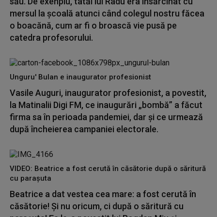
său. De exenplu, tatăl lui Radu era însărcinat cu
mersul la școală atunci când colegul nostru făcea
o boacănă, cum ar fi o broască vie pusă pe
catedra profesorului.
Unguru' Bulan e inaugurator profesionist
Vasile Auguri, inaugurator profesionist, a povestit,
la Matinalii Digi FM, ce inaugurări „bombă” a făcut
firma sa în perioada pandemiei, dar și ce urmează
după încheierea campaniei electorale.
VIDEO: Beatrice a fost cerută în căsătorie după o săritură
cu parașuta
Beatrice a dat vestea cea mare: a fost cerută în
căsătorie! Și nu oricum, ci după o săritură cu