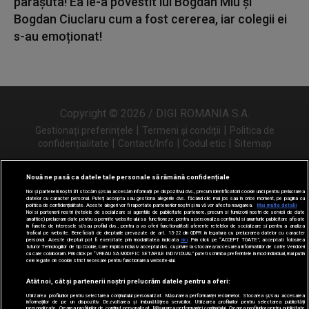
parașuta! Ea le-a povestit lui Bogdan Miu și
Bogdan Ciuclaru cum a fost cererea, iar colegii ei
s-au emoționat!
Copyright © 2026 / DIGI ROMANIA S.A.
|
|
Gestionați preferințele
Termeni și condiții
Politica de
|
|
|
confidențialitate
Contact/Info
Codul etic
Sitemap
Nouă ne pasă ca datele tale personale să rămână confidențiale
Noi și partenerii noștri
31
stocăm și/sau accesăm informații pe dispozitivul dvs., precum identificatorii cookie unici pentru prelucrarea
Urmărește-ne și pe
datelor cu caracter personal. Puteți accepta sau gestiona alegerile dvs. făcând clic mai jos sau în orice moment, pe pagina cu
politica de confidențialitate. Aceste alegeri vor fi raportate partenerilor noștri și nu vă vor afecta navigarea.
Mai multe detalii
Noi si partenerii nostri (retelele de socializare si agentiile de publicitate partenere, precum si furnizorii nostri de servicii de date
analitice) prelucram date pentru a permite website-ului sa functioneze, pentru a personaliza continutul si anunturile publicitare afisate
in functie de interesele si/sau profilul dvs., pentru a va oferi functionalitati aferente retelelor de socializare si pentru a analiza
traficul pe website. Beneficiati de drepturile prevazute de art. 15-22 din GDPR in legatura cu prelucrarea datelor cu caracter
personal. Aceste drepturi pot fi exercitate prin modalitatea indicata
aici
. Prin click pe “ACCEPT TOATE”, acceptati folosirea
tuturor Tehnologiilor de tip Cookie, care implica inclusiv acceptul dvs. cu privire la stocarea/accesarea informatiilor de catre Vendor-ii
cu care colaboram. Prin click pe “VREAU SA MODIFIC SETARILE INDIVIDUAL” puteti schimba preferintele in mod individual, mai putin
cele legate de cookie strict necesare pentru functionarea website-ului.
Atât noi, cât și partenerii noștri prelucrăm datele pentru a oferi:
Utilizarea profilurilor pentru selectarea conținutului personalizat. Măsurarea performanței reclamelor. Stocarea și/sau accesarea
informațiilor de pe un dispozitiv. Dezvoltarea și îmbunătățirea serviciilor. Utilizarea profilurilor pentru selectarea publicității
personalizate. Crearea profilurilor de conținut personalizat. Măsurarea performanței conținutului. Crearea profilurilor pentru publicitate