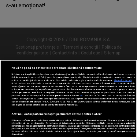
s-au emoționat!
Copyright © 2026 / DIGI ROMANIA S.A.
|
|
Gestionați preferințele
Termeni și condiții
Politica de
|
|
|
confidențialitate
Contact/Info
Codul etic
Sitemap
Nouă ne pasă ca datele tale personale să rămână confidențiale
Noi și partenerii noștri
31
stocăm și/sau accesăm informații pe dispozitivul dvs., precum identificatorii cookie unici pentru prelucrarea
Urmărește-ne și pe
datelor cu caracter personal. Puteți accepta sau gestiona alegerile dvs. făcând clic mai jos sau în orice moment, pe pagina cu
politica de confidențialitate. Aceste alegeri vor fi raportate partenerilor noștri și nu vă vor afecta navigarea.
Mai multe detalii
Noi si partenerii nostri (retelele de socializare si agentiile de publicitate partenere, precum si furnizorii nostri de servicii de date
analitice) prelucram date pentru a permite website-ului sa functioneze, pentru a personaliza continutul si anunturile publicitare afisate
in functie de interesele si/sau profilul dvs., pentru a va oferi functionalitati aferente retelelor de socializare si pentru a analiza
traficul pe website. Beneficiati de drepturile prevazute de art. 15-22 din GDPR in legatura cu prelucrarea datelor cu caracter
personal. Aceste drepturi pot fi exercitate prin modalitatea indicata
aici
. Prin click pe “ACCEPT TOATE”, acceptati folosirea
tuturor Tehnologiilor de tip Cookie, care implica inclusiv acceptul dvs. cu privire la stocarea/accesarea informatiilor de catre Vendor-ii
cu care colaboram. Prin click pe “VREAU SA MODIFIC SETARILE INDIVIDUAL” puteti schimba preferintele in mod individual, mai putin
cele legate de cookie strict necesare pentru functionarea website-ului.
Atât noi, cât și partenerii noștri prelucrăm datele pentru a oferi:
Utilizarea profilurilor pentru selectarea conținutului personalizat. Măsurarea performanței reclamelor. Stocarea și/sau accesarea
informațiilor de pe un dispozitiv. Dezvoltarea și îmbunătățirea serviciilor. Utilizarea profilurilor pentru selectarea publicității
personalizate. Crearea profilurilor de conținut personalizat. Măsurarea performanței conținutului. Crearea profilurilor pentru publicitate
personalizată. Utilizarea de date limitate pentru a selecta publicitatea. Înțelegerea publicului prin statistici sau combinații de date
din surse diferite. Utilizarea datelor limitate pentru a selecta conținutul. Date precise de geolocație și identificarea prin scanarea
dispozitivului.