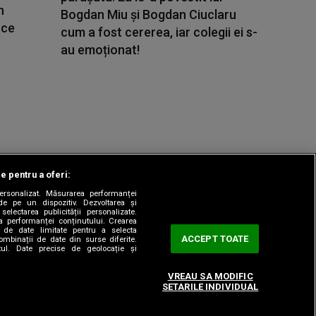
n
Bogdan Miu și Bogdan Ciuclaru
 ce
cum a fost cererea, iar colegii ei s-
au emoționat!
le pentru a oferi:
 personalizat. Măsurarea performanței
|
odul etic
Sitemap
de pe un dispozitiv. Dezvoltarea și
 selectarea publicității personalizate.
ea performanței conținutului. Crearea
rea de date limitate pentru a selecta
ACCEPT TOATE
combinații de date din surse diferite.
utul. Date precise de geolocație și
VREAU SA MODIFIC
SETARILE INDIVIDUAL