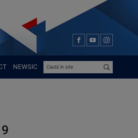
CT
NEWSIC
19