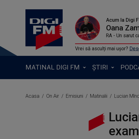
Acum la Digi 
Oana Zamf
3 SUD EST FT ANDRA - Un sarut cat
Vrei să asculți mai ușor?
Desc
MATINAL DIGI FM
ȘTIRI
PODC
Acasa
On Air
Emisiuni
Matinalii
Lucian Mînd
Lucia
exame