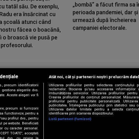
„bombă” a făcut firma sa î
cu tatăl său. De exenplu,
perioada pandemiei, dar și
i Radu era însărcinat cu
urmează după încheierea
a școală atunci când
campaniei electorale.
 nostru făcea o boacănă,
i o broască vie pusă pe
profesorului.
dențiale
Atât noi, cât și partenerii noștri prelucrăm date
Copyright © 2026 / DIGI ROMANIA S.A.
, precum identificatorii
Utilizarea profilurilor pentru selectarea conținutului
|
|
|
|
țele
Termeni și condiții
Politica de confidențialitate
Contact/Info
C
reclamelor. Stocarea și/sau accesarea informațiilor 
 gestiona alegerile dvs.
îmbunătățirea serviciilor. Utilizarea profilurilor pentru
te. Aceste alegeri vor fi
Crearea profilurilor de conținut personalizat. Măsurar
profilurilor pentru publicitate personalizată. Utiliza
publicitatea. Înțelegerea publicului prin statistici sau 
ere, precum si furnizorii
Utilizarea datelor limitate pentru a selecta conțin
Urmărește-ne și pe
identificarea prin scanarea dispozitivului.
 sa functioneze, pentru a
/sau profilul dvs., pentru
Listă parteneri (furnizori)
ul pe website. Beneficiati
or cu caracter personal.
ACCEPT TOATE”, acceptati
tul dvs. cu privire la