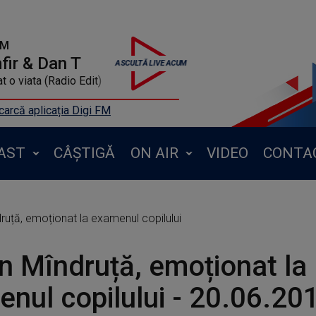
FM
ir & Dan T
 o viata (Radio Edit)
arcă aplicația Digi FM
AST
CÂȘTIGĂ
ON AIR
VIDEO
CONTA
ruță, emoționat la examenul copilului
n Mîndruță, emoționat la
nul copilului - 20.06.20