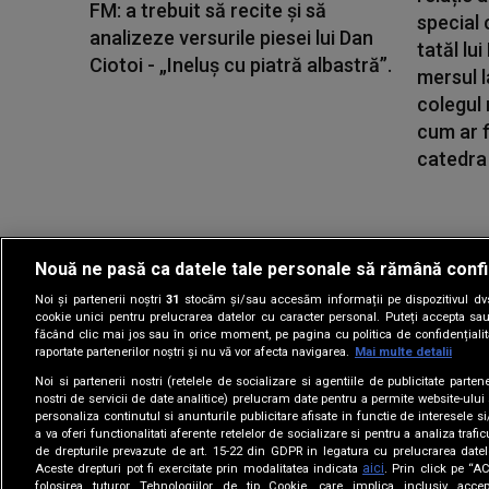
FM: a trebuit să recite și să
special 
analizeze versurile piesei lui Dan
tatăl lu
Ciotoi - „Ineluș cu piatră albastră”.
mersul l
colegul
cum ar f
catedra 
Nouă ne pasă ca datele tale personale să rămână confi
Noi și partenerii noștri
31
stocăm și/sau accesăm informații pe dispozitivul dvs.
Gestionați preferin
cookie unici pentru prelucrarea datelor cu caracter personal. Puteți accepta sau
făcând clic mai jos sau în orice moment, pe pagina cu politica de confidențialita
raportate partenerilor noștri și nu vă vor afecta navigarea.
Mai multe detalii
Noi si partenerii nostri (retelele de socializare si agentiile de publicitate parten
nostri de servicii de date analitice) prelucram date pentru a permite website-ului
personaliza continutul si anunturile publicitare afisate in functie de interesele si
a va oferi functionalitati aferente retelelor de socializare si pentru a analiza trafic
de drepturile prevazute de art. 15-22 din GDPR in legatura cu prelucrarea datel
aici
Aceste drepturi pot fi exercitate prin modalitatea indicata
. Prin click pe “
folosirea tuturor Tehnologiilor de tip Cookie, care implica inclusiv accep