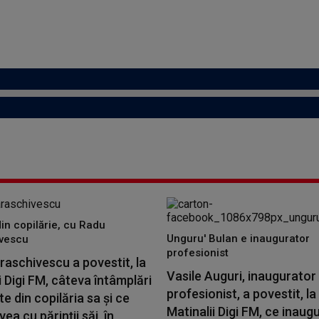
din copilărie, cu Radu
Unguru' Bulan e inaugurator
vescu
profesionist
aschivescu a povestit, la
Vasile Auguri, inaugurator
i Digi FM, câteva întâmplări
profesionist, a povestit, la
 din copilăria sa și ce
Matinalii Digi FM, ce inaugu
vea cu părinții săi, în