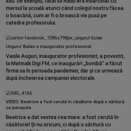
său. De exenplu, tatăl lui Radu era însărcinat cu
mersul la școală atunci când colegul nostru făcea
o boacănă, cum ar fi o broască vie pusă pe
catedra profesorului.
Unguru' Bulan e inaugurator profesionist
Vasile Auguri, inaugurator profesionist, a povestit,
la Matinalii Digi FM, ce inaugurări „bombă” a făcut
firma sa în perioada pandemiei, dar și ce urmează
după încheierea campaniei electorale.
VIDEO: Beatrice a fost cerută în căsătorie după o săritură
cu parașuta
Beatrice a dat vestea cea mare: a fost cerută în
căsătorie! Și nu oricum, ci după o săritură cu