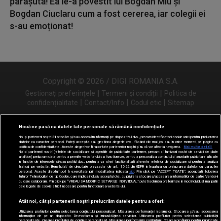
parașuta! Ea le-a povestit lui Bogdan Miu și
Bogdan Ciuclaru cum a fost cererea, iar colegii ei
s-au emoționat!
Copyright © 2026 / DIGI ROMANIA S.A.
|
|
Gestionați preferințele
Termeni și condiții
Politica de
|
|
|
confidențialitate
Contact/Info
Codul etic
Sitemap
Nouă ne pasă ca datele tale personale să rămână confidențiale
Noi și partenerii noștri
31
stocăm și/sau accesăm informații pe dispozitivul dvs., precum identificatorii cookie unici pentru prelucrarea
Urmărește-ne și pe
datelor cu caracter personal. Puteți accepta sau gestiona alegerile dvs. făcând clic mai jos sau în orice moment, pe pagina cu
politica de confidențialitate. Aceste alegeri vor fi raportate partenerilor noștri și nu vă vor afecta navigarea.
Mai multe detalii
Noi si partenerii nostri (retelele de socializare si agentiile de publicitate partenere, precum si furnizorii nostri de servicii de date
analitice) prelucram date pentru a permite website-ului sa functioneze, pentru a personaliza continutul si anunturile publicitare afisate
in functie de interesele si/sau profilul dvs., pentru a va oferi functionalitati aferente retelelor de socializare si pentru a analiza
traficul pe website. Beneficiati de drepturile prevazute de art. 15-22 din GDPR in legatura cu prelucrarea datelor cu caracter
personal. Aceste drepturi pot fi exercitate prin modalitatea indicata
aici
. Prin click pe “ACCEPT TOATE”, acceptati folosirea
tuturor Tehnologiilor de tip Cookie, care implica inclusiv acceptul dvs. cu privire la stocarea/accesarea informatiilor de catre Vendor-ii
cu care colaboram. Prin click pe “VREAU SA MODIFIC SETARILE INDIVIDUAL” puteti schimba preferintele in mod individual, mai putin
cele legate de cookie strict necesare pentru functionarea website-ului.
Atât noi, cât și partenerii noștri prelucrăm datele pentru a oferi:
Utilizarea profilurilor pentru selectarea conținutului personalizat. Măsurarea performanței reclamelor. Stocarea și/sau accesarea
informațiilor de pe un dispozitiv. Dezvoltarea și îmbunătățirea serviciilor. Utilizarea profilurilor pentru selectarea publicității
personalizate. Crearea profilurilor de conținut personalizat. Măsurarea performanței conținutului. Crearea profilurilor pentru publicitate