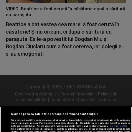
VIDEO: Beatrice a fost cerută în căsătorie după o săritură
cu parașuta
Beatrice a dat vestea cea mare: a fost cerută în
căsătorie! Și nu oricum, ci după o săritură cu
parașuta! Ea le-a povestit lui Bogdan Miu și
Bogdan Ciuclaru cum a fost cererea, iar colegii ei
s-au emoționat!
Copyright © 2026 / DIGI ROMANIA S.A.
|
|
Gestionați preferințele
Termeni și condiții
Politica de
|
|
|
confidențialitate
Contact/Info
Codul etic
Sitemap
Nouă ne pasă ca datele tale personale să rămână confidențiale
Noi și partenerii noștri
31
stocăm și/sau accesăm informații pe dispozitivul dvs., precum identificatorii cookie unici pentru prelucrarea
Urmărește-ne și pe
datelor cu caracter personal. Puteți accepta sau gestiona alegerile dvs. făcând clic mai jos sau în orice moment, pe pagina cu
politica de confidențialitate. Aceste alegeri vor fi raportate partenerilor noștri și nu vă vor afecta navigarea.
Mai multe detalii
Noi si partenerii nostri (retelele de socializare si agentiile de publicitate partenere, precum si furnizorii nostri de servicii de date
analitice) prelucram date pentru a permite website-ului sa functioneze, pentru a personaliza continutul si anunturile publicitare afisate