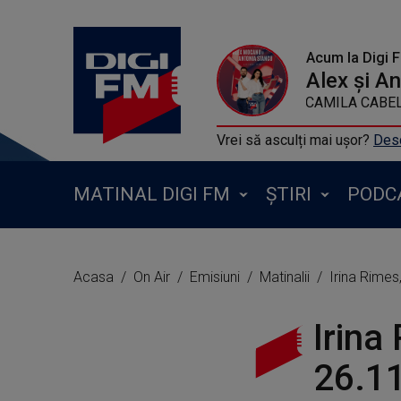
Acum la Digi 
Alex și A
CAMILA CABELL
Vrei să asculți mai ușor?
Desc
MATINAL DIGI FM
ȘTIRI
PODC
Acasa
On Air
Emisiuni
Matinalii
Irina Rimes
Irina
26.1