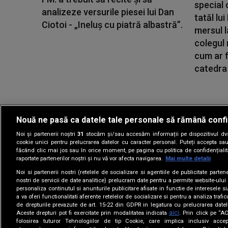
special 
analizeze versurile piesei lui Dan
tatăl lu
Ciotoi - „Ineluș cu piatră albastră”.
mersul l
colegul
cum ar f
catedra 
Nouă ne pasă ca datele tale personale să rămână confi
Noi și partenerii noștri
31
stocăm și/sau accesăm informații pe dispozitivul dvs.
Gestionați preferin
cookie unici pentru prelucrarea datelor cu caracter personal. Puteți accepta sau
făcând clic mai jos sau în orice moment, pe pagina cu politica de confidențialita
raportate partenerilor noștri și nu vă vor afecta navigarea.
Mai multe detalii
Noi si partenerii nostri (retelele de socializare si agentiile de publicitate parten
nostri de servicii de date analitice) prelucram date pentru a permite website-ului
personaliza continutul si anunturile publicitare afisate in functie de interesele si
a va oferi functionalitati aferente retelelor de socializare si pentru a analiza trafic
de drepturile prevazute de art. 15-22 din GDPR in legatura cu prelucrarea datel
aici
Aceste drepturi pot fi exercitate prin modalitatea indicata
. Prin click pe “
folosirea tuturor Tehnologiilor de tip Cookie, care implica inclusiv accep