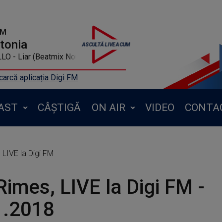
FM
ntonia
O - Liar (Beatmix Nou)
arcă aplicația Digi FM
AST
CÂȘTIGĂ
ON AIR
VIDEO
CONTA
, LIVE la Digi FM
 Rimes, LIVE la Digi FM -
1.2018