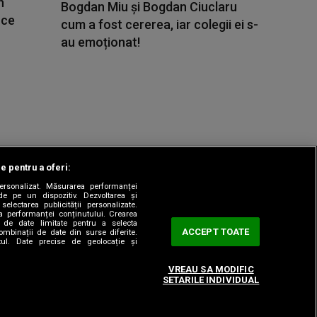
n
Bogdan Miu și Bogdan Ciuclaru
 ce
cum a fost cererea, iar colegii ei s-
au emoționat!
le pentru a oferi:
 personalizat. Măsurarea performanței
|
odul etic
Sitemap
de pe un dispozitiv. Dezvoltarea și
 selectarea publicității personalizate.
ea performanței conținutului. Crearea
rea de date limitate pentru a selecta
ACCEPT TOATE
combinații de date din surse diferite.
utul. Date precise de geolocație și
VREAU SA MODIFIC
SETARILE INDIVIDUAL