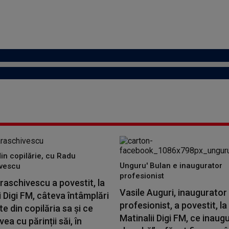
din copilărie, cu Radu
Unguru' Bulan e inaugurator
vescu
profesionist
aschivescu a povestit, la
Vasile Auguri, inaugurator
i Digi FM, câteva întâmplări
profesionist, a povestit, la
 din copilăria sa și ce
Matinalii Digi FM, ce inaugu
vea cu părinții săi, în