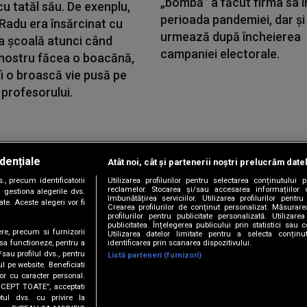
„bombă” a făcut firma sa î
cu tatăl său. De exenplu,
perioada pandemiei, dar și
i Radu era însărcinat cu
urmează după încheierea
a școală atunci când
campaniei electorale.
 nostru făcea o boacănă,
i o broască vie pusă pe
profesorului.
dențiale
Atât noi, cât și partenerii noștri prelucrăm date
Copyright © 2026 / DIGI ROMANIA S.A.
, precum identificatorii
Utilizarea profilurilor pentru selectarea conținutului
|
|
|
|
țele
Termeni și condiții
Politica de confidențialitate
Contact/Info
C
reclamelor. Stocarea și/sau accesarea informațiilor 
 gestiona alegerile dvs.
îmbunătățirea serviciilor. Utilizarea profilurilor pentru
te. Aceste alegeri vor fi
Crearea profilurilor de conținut personalizat. Măsurar
profilurilor pentru publicitate personalizată. Utiliza
publicitatea. Înțelegerea publicului prin statistici sau 
ere, precum si furnizorii
Utilizarea datelor limitate pentru a selecta conțin
Urmărește-ne și pe
identificarea prin scanarea dispozitivului.
 sa functioneze, pentru a
/sau profilul dvs., pentru
Listă parteneri (furnizori)
ul pe website. Beneficiati
or cu caracter personal.
ACCEPT TOATE”, acceptati
tul dvs. cu privire la