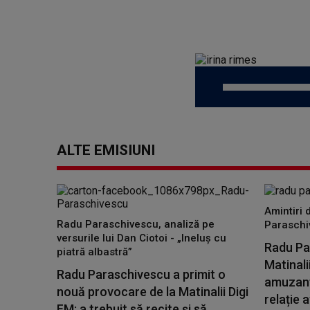
ALTE EMISIUNI
Amintiri 
Radu Paraschivescu, analiză pe
Paraschi
versurile lui Dan Ciotoi - „Ineluș cu
Radu Par
piatră albastră”
Matinali
Radu Paraschivescu a primit o
amuzante
nouă provocare de la Matinalii Digi
relație a
FM: a trebuit să recite și să