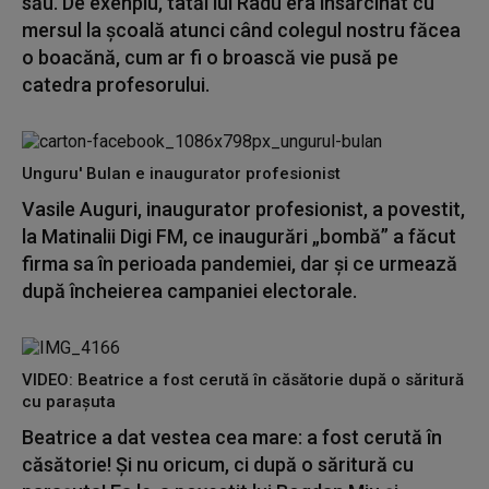
său. De exenplu, tatăl lui Radu era însărcinat cu
mersul la școală atunci când colegul nostru făcea
o boacănă, cum ar fi o broască vie pusă pe
catedra profesorului.
Unguru' Bulan e inaugurator profesionist
Vasile Auguri, inaugurator profesionist, a povestit,
la Matinalii Digi FM, ce inaugurări „bombă” a făcut
firma sa în perioada pandemiei, dar și ce urmează
după încheierea campaniei electorale.
VIDEO: Beatrice a fost cerută în căsătorie după o săritură
cu parașuta
Beatrice a dat vestea cea mare: a fost cerută în
căsătorie! Și nu oricum, ci după o săritură cu