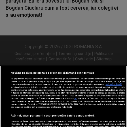
parașuta! Ea le-a povestit lui Bogdan Miu și
Bogdan Ciuclaru cum a fost cererea, iar colegii ei
s-au emoționat!
Copyright © 2026 / DIGI ROMANIA S.A.
|
|
Gestionați preferințele
Termeni și condiții
Politica de
|
|
|
confidențialitate
Contact/Info
Codul etic
Sitemap
Nouă ne pasă ca datele tale personale să rămână confidențiale
Noi și partenerii noștri
31
stocăm și/sau accesăm informații pe dispozitivul dvs., precum identificatorii cookie unici pentru prelucrarea
Urmărește-ne și pe
datelor cu caracter personal. Puteți accepta sau gestiona alegerile dvs. făcând clic mai jos sau în orice moment, pe pagina cu
politica de confidențialitate. Aceste alegeri vor fi raportate partenerilor noștri și nu vă vor afecta navigarea.
Mai multe detalii
Noi si partenerii nostri (retelele de socializare si agentiile de publicitate partenere, precum si furnizorii nostri de servicii de date
analitice) prelucram date pentru a permite website-ului sa functioneze, pentru a personaliza continutul si anunturile publicitare afisate
in functie de interesele si/sau profilul dvs., pentru a va oferi functionalitati aferente retelelor de socializare si pentru a analiza
traficul pe website. Beneficiati de drepturile prevazute de art. 15-22 din GDPR in legatura cu prelucrarea datelor cu caracter
personal. Aceste drepturi pot fi exercitate prin modalitatea indicata
aici
. Prin click pe “ACCEPT TOATE”, acceptati folosirea
tuturor Tehnologiilor de tip Cookie, care implica inclusiv acceptul dvs. cu privire la stocarea/accesarea informatiilor de catre Vendor-ii
cu care colaboram. Prin click pe “VREAU SA MODIFIC SETARILE INDIVIDUAL” puteti schimba preferintele in mod individual, mai putin
cele legate de cookie strict necesare pentru functionarea website-ului.
Atât noi, cât și partenerii noștri prelucrăm datele pentru a oferi:
Utilizarea profilurilor pentru selectarea conținutului personalizat. Măsurarea performanței reclamelor. Stocarea și/sau accesarea
informațiilor de pe un dispozitiv. Dezvoltarea și îmbunătățirea serviciilor. Utilizarea profilurilor pentru selectarea publicității
personalizate. Crearea profilurilor de conținut personalizat. Măsurarea performanței conținutului. Crearea profilurilor pentru publicitate