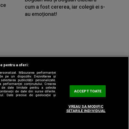
 ce
cum a fost cererea, iar colegii ei s-
au emoționat!
le pentru a oferi:
 personalizat. Măsurarea performanței
|
odul etic
Sitemap
de pe un dispozitiv. Dezvoltarea și
 selectarea publicității personalizate.
ea performanței conținutului. Crearea
rea de date limitate pentru a selecta
ACCEPT TOATE
combinații de date din surse diferite.
utul. Date precise de geolocație și
VREAU SA MODIFIC
SETARILE INDIVIDUAL