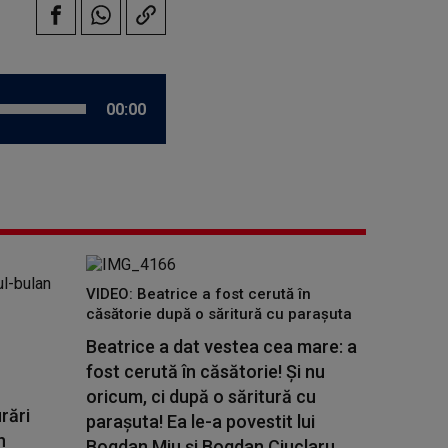
00:00
VIDEO: Beatrice a fost cerută în
căsătorie după o săritură cu parașuta
Beatrice a dat vestea cea mare: a
fost cerută în căsătorie! Și nu
oricum, ci după o săritură cu
rări
parașuta! Ea le-a povestit lui
n
Bogdan Miu și Bogdan Ciuclaru