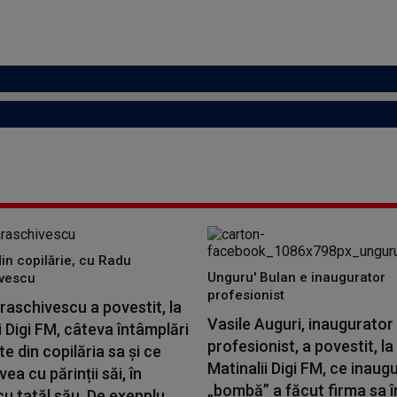
din copilărie, cu Radu
Unguru' Bulan e inaugurator
vescu
profesionist
aschivescu a povestit, la
Vasile Auguri, inaugurator
i Digi FM, câteva întâmplări
profesionist, a povestit, la
 din copilăria sa și ce
Matinalii Digi FM, ce inaugu
vea cu părinții săi, în
„bombă” a făcut firma sa î
cu tatăl său. De exenplu,