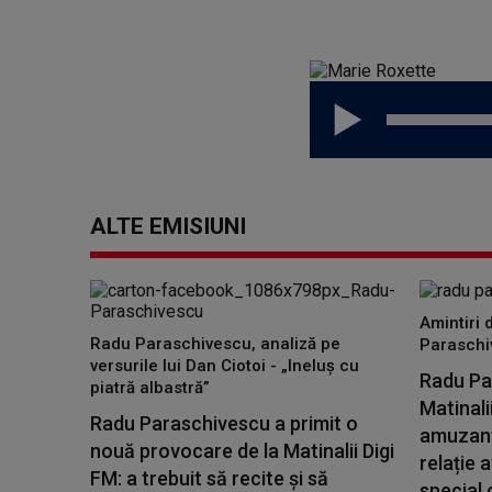
ALTE EMISIUNI
Amintiri 
Radu Paraschivescu, analiză pe
Paraschi
versurile lui Dan Ciotoi - „Ineluș cu
Radu Par
piatră albastră”
Matinali
Radu Paraschivescu a primit o
amuzante
nouă provocare de la Matinalii Digi
relație a
FM: a trebuit să recite și să
special 