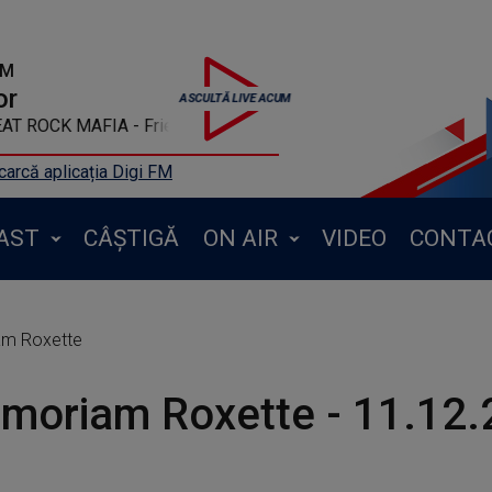
FM
or
EAT ROCK MAFIA - Friends
arcă aplicația Digi FM
AST
CÂȘTIGĂ
ON AIR
VIDEO
CONTA
am Roxette
moriam Roxette - 11.12