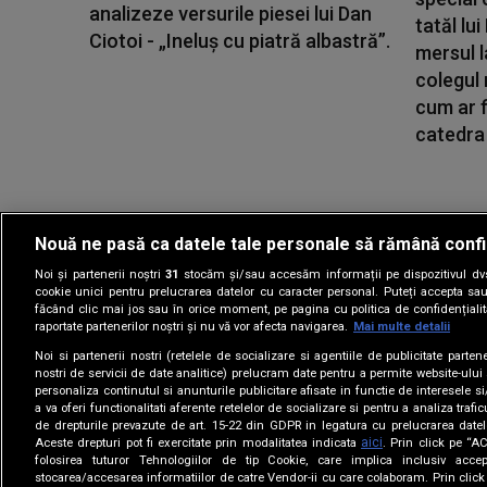
analizeze versurile piesei lui Dan
tatăl lu
Ciotoi - „Ineluș cu piatră albastră”.
mersul l
colegul
cum ar f
catedra 
Nouă ne pasă ca datele tale personale să rămână confi
Noi și partenerii noștri
31
stocăm și/sau accesăm informații pe dispozitivul dvs.
Gestionați preferin
cookie unici pentru prelucrarea datelor cu caracter personal. Puteți accepta sau
făcând clic mai jos sau în orice moment, pe pagina cu politica de confidențialita
raportate partenerilor noștri și nu vă vor afecta navigarea.
Mai multe detalii
Noi si partenerii nostri (retelele de socializare si agentiile de publicitate parten
nostri de servicii de date analitice) prelucram date pentru a permite website-ului
personaliza continutul si anunturile publicitare afisate in functie de interesele si
a va oferi functionalitati aferente retelelor de socializare si pentru a analiza trafic
de drepturile prevazute de art. 15-22 din GDPR in legatura cu prelucrarea datel
aici
Aceste drepturi pot fi exercitate prin modalitatea indicata
. Prin click pe “
folosirea tuturor Tehnologiilor de tip Cookie, care implica inclusiv accep
stocarea/accesarea informatiilor de catre Vendor-ii cu care colaboram. Prin cl