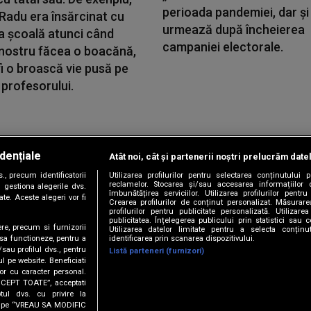
perioada pandemiei, dar și
i Radu era însărcinat cu
urmează după încheierea
a școală atunci când
campaniei electorale.
 nostru făcea o boacănă,
i o broască vie pusă pe
profesorului.
dențiale
Atât noi, cât și partenerii noștri prelucrăm date
Copyright © 2026 / DIGI ROMANIA S.A.
, precum identificatorii
Utilizarea profilurilor pentru selectarea conținutului
|
|
|
|
țele
Termeni și condiții
Politica de confidențialitate
Contact/Info
C
reclamelor. Stocarea și/sau accesarea informațiilor 
 gestiona alegerile dvs.
îmbunătățirea serviciilor. Utilizarea profilurilor pentru
te. Aceste alegeri vor fi
Crearea profilurilor de conținut personalizat. Măsurar
profilurilor pentru publicitate personalizată. Utiliza
publicitatea. Înțelegerea publicului prin statistici sau 
ere, precum si furnizorii
Utilizarea datelor limitate pentru a selecta conțin
Urmărește-ne și pe
identificarea prin scanarea dispozitivului.
 sa functioneze, pentru a
/sau profilul dvs., pentru
Listă parteneri (furnizori)
ul pe website. Beneficiati
or cu caracter personal.
ACCEPT TOATE”, acceptati
tul dvs. cu privire la
ick pe “VREAU SA MODIFIC