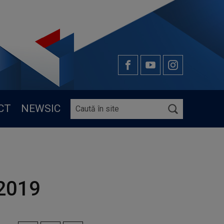
CT
NEWSIC
.2019