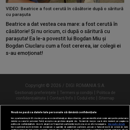
VIDEO: Beatrice a fost cerută în căsătorie după o săritură
cu parașuta
Beatrice a dat vestea cea mare: a fost cerută în
căsătorie! Și nu oricum, ci după o săritură cu
parașuta! Ea le-a povestit lui Bogdan Miu și
Bogdan Ciuclaru cum a fost cererea, iar colegii ei
s-au emoționat!
Copyright © 2026 / DIGI ROMANIA S.A.
|
|
Gestionați preferințele
Termeni și condiții
Politica de
|
|
|
confidențialitate
Contact/Info
Codul etic
Sitemap
Nouă ne pasă ca datele tale personale să rămână confidențiale
Noi și partenerii noștri
31
stocăm și/sau accesăm informații pe dispozitivul dvs., precum identificatorii cookie unici pentru prelucrarea
Urmărește-ne și pe
datelor cu caracter personal. Puteți accepta sau gestiona alegerile dvs. făcând clic mai jos sau în orice moment, pe pagina cu
politica de confidențialitate. Aceste alegeri vor fi raportate partenerilor noștri și nu vă vor afecta navigarea.
Mai multe detalii
Noi si partenerii nostri (retelele de socializare si agentiile de publicitate partenere, precum si furnizorii nostri de servicii de date
analitice) prelucram date pentru a permite website-ului sa functioneze, pentru a personaliza continutul si anunturile publicitare afisate