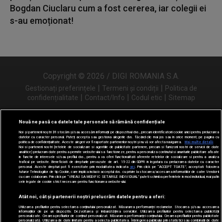
Bogdan Ciuclaru cum a fost cererea, iar colegii ei
s-au emoționat!
Copyright © 2026 / DIGI ROMANIA S.A.
|
|
Gestionați preferințele
Termeni și condiții
Politica de
|
|
|
confidențialitate
Contact/Info
Codul etic
Sitemap
Nouă ne pasă ca datele tale personale să rămână confidențiale
Noi și partenerii noștri
31
stocăm și/sau accesăm informații pe dispozitivul dvs., precum identificatorii cookie unici pentru prelucrarea
Urmărește-ne și pe
datelor cu caracter personal. Puteți accepta sau gestiona alegerile dvs. făcând clic mai jos sau în orice moment, pe pagina cu
politica de confidențialitate. Aceste alegeri vor fi raportate partenerilor noștri și nu vă vor afecta navigarea.
Mai multe detalii
Noi si partenerii nostri (retelele de socializare si agentiile de publicitate partenere, precum si furnizorii nostri de servicii de date
analitice) prelucram date pentru a permite website-ului sa functioneze, pentru a personaliza continutul si anunturile publicitare afisate
in functie de interesele si/sau profilul dvs., pentru a va oferi functionalitati aferente retelelor de socializare si pentru a analiza
traficul pe website. Beneficiati de drepturile prevazute de art. 15-22 din GDPR in legatura cu prelucrarea datelor cu caracter
personal. Aceste drepturi pot fi exercitate prin modalitatea indicata
aici
. Prin click pe “ACCEPT TOATE”, acceptati folosirea
tuturor Tehnologiilor de tip Cookie, care implica inclusiv acceptul dvs. cu privire la stocarea/accesarea informatiilor de catre Vendor-ii
cu care colaboram. Prin click pe “VREAU SA MODIFIC SETARILE INDIVIDUAL” puteti schimba preferintele in mod individual, mai putin
cele legate de cookie strict necesare pentru functionarea website-ului.
Atât noi, cât și partenerii noștri prelucrăm datele pentru a oferi:
Utilizarea profilurilor pentru selectarea conținutului personalizat. Măsurarea performanței reclamelor. Stocarea și/sau accesarea
informațiilor de pe un dispozitiv. Dezvoltarea și îmbunătățirea serviciilor. Utilizarea profilurilor pentru selectarea publicității
personalizate. Crearea profilurilor de conținut personalizat. Măsurarea performanței conținutului. Crearea profilurilor pentru publicitate
personalizată. Utilizarea de date limitate pentru a selecta publicitatea. Înțelegerea publicului prin statistici sau combinații de date