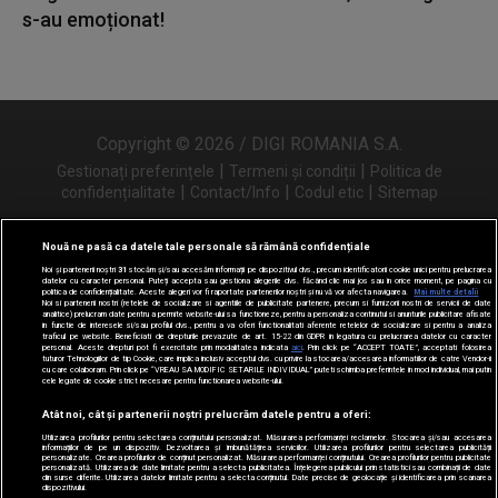
s-au emoționat!
Copyright © 2026 / DIGI ROMANIA S.A.
|
|
Gestionați preferințele
Termeni și condiții
Politica de
|
|
|
confidențialitate
Contact/Info
Codul etic
Sitemap
Nouă ne pasă ca datele tale personale să rămână confidențiale
Noi și partenerii noștri
31
stocăm și/sau accesăm informații pe dispozitivul dvs., precum identificatorii cookie unici pentru prelucrarea
Urmărește-ne și pe
datelor cu caracter personal. Puteți accepta sau gestiona alegerile dvs. făcând clic mai jos sau în orice moment, pe pagina cu
politica de confidențialitate. Aceste alegeri vor fi raportate partenerilor noștri și nu vă vor afecta navigarea.
Mai multe detalii
Noi si partenerii nostri (retelele de socializare si agentiile de publicitate partenere, precum si furnizorii nostri de servicii de date
analitice) prelucram date pentru a permite website-ului sa functioneze, pentru a personaliza continutul si anunturile publicitare afisate
in functie de interesele si/sau profilul dvs., pentru a va oferi functionalitati aferente retelelor de socializare si pentru a analiza
traficul pe website. Beneficiati de drepturile prevazute de art. 15-22 din GDPR in legatura cu prelucrarea datelor cu caracter
personal. Aceste drepturi pot fi exercitate prin modalitatea indicata
aici
. Prin click pe “ACCEPT TOATE”, acceptati folosirea
tuturor Tehnologiilor de tip Cookie, care implica inclusiv acceptul dvs. cu privire la stocarea/accesarea informatiilor de catre Vendor-ii
cu care colaboram. Prin click pe “VREAU SA MODIFIC SETARILE INDIVIDUAL” puteti schimba preferintele in mod individual, mai putin
cele legate de cookie strict necesare pentru functionarea website-ului.
Atât noi, cât și partenerii noștri prelucrăm datele pentru a oferi:
Utilizarea profilurilor pentru selectarea conținutului personalizat. Măsurarea performanței reclamelor. Stocarea și/sau accesarea
informațiilor de pe un dispozitiv. Dezvoltarea și îmbunătățirea serviciilor. Utilizarea profilurilor pentru selectarea publicității
personalizate. Crearea profilurilor de conținut personalizat. Măsurarea performanței conținutului. Crearea profilurilor pentru publicitate
personalizată. Utilizarea de date limitate pentru a selecta publicitatea. Înțelegerea publicului prin statistici sau combinații de date
din surse diferite. Utilizarea datelor limitate pentru a selecta conținutul. Date precise de geolocație și identificarea prin scanarea
dispozitivului.