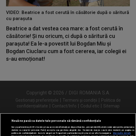
VIDEO: Beatrice a fost cerută în căsătorie după o săritură
cu parașuta
Beatrice a dat vestea cea mare: a fost cerută în
căsătorie! Și nu oricum, ci după o săritură cu
parașuta! Ea le-a povestit lui Bogdan Miu și
Bogdan Ciuclaru cum a fost cererea, iar colegii ei
s-au emoționat!
Copyright © 2026 / DIGI ROMANIA S.A.
|
|
Gestionați preferințele
Termeni și condiții
Politica de
|
|
|
confidențialitate
Contact/Info
Codul etic
Sitemap
Nouă ne pasă ca datele tale personale să rămână confidențiale
Noi și partenerii noștri
31
stocăm și/sau accesăm informații pe dispozitivul dvs., precum identificatorii cookie unici pentru prelucrarea
Urmărește-ne și pe
datelor cu caracter personal. Puteți accepta sau gestiona alegerile dvs. făcând clic mai jos sau în orice moment, pe pagina cu
politica de confidențialitate. Aceste alegeri vor fi raportate partenerilor noștri și nu vă vor afecta navigarea.
Mai multe detalii