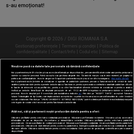
s-au emoționat!
Copyright © 2026 / DIGI ROMANIA S.A.
|
|
Gestionați preferințele
Termeni și condiții
Politica de
|
|
|
confidențialitate
Contact/Info
Codul etic
Sitemap
Nouă ne pasă ca datele tale personale să rămână confidențiale
Noi și partenerii noștri
31
stocăm și/sau accesăm informații pe dispozitivul dvs., precum identificatorii cookie unici pentru prelucrarea
Urmărește-ne și pe
datelor cu caracter personal. Puteți accepta sau gestiona alegerile dvs. făcând clic mai jos sau în orice moment, pe pagina cu
politica de confidențialitate. Aceste alegeri vor fi raportate partenerilor noștri și nu vă vor afecta navigarea.
Mai multe detalii
Noi si partenerii nostri (retelele de socializare si agentiile de publicitate partenere, precum si furnizorii nostri de servicii de date
analitice) prelucram date pentru a permite website-ului sa functioneze, pentru a personaliza continutul si anunturile publicitare afisate
in functie de interesele si/sau profilul dvs., pentru a va oferi functionalitati aferente retelelor de socializare si pentru a analiza
traficul pe website. Beneficiati de drepturile prevazute de art. 15-22 din GDPR in legatura cu prelucrarea datelor cu caracter
personal. Aceste drepturi pot fi exercitate prin modalitatea indicata
aici
. Prin click pe “ACCEPT TOATE”, acceptati folosirea
tuturor Tehnologiilor de tip Cookie, care implica inclusiv acceptul dvs. cu privire la stocarea/accesarea informatiilor de catre Vendor-ii
cu care colaboram. Prin click pe “VREAU SA MODIFIC SETARILE INDIVIDUAL” puteti schimba preferintele in mod individual, mai putin
cele legate de cookie strict necesare pentru functionarea website-ului.
Atât noi, cât și partenerii noștri prelucrăm datele pentru a oferi:
Utilizarea profilurilor pentru selectarea conținutului personalizat. Măsurarea performanței reclamelor. Stocarea și/sau accesarea
informațiilor de pe un dispozitiv. Dezvoltarea și îmbunătățirea serviciilor. Utilizarea profilurilor pentru selectarea publicității
personalizate. Crearea profilurilor de conținut personalizat. Măsurarea performanței conținutului. Crearea profilurilor pentru publicitate
personalizată. Utilizarea de date limitate pentru a selecta publicitatea. Înțelegerea publicului prin statistici sau combinații de date
din surse diferite. Utilizarea datelor limitate pentru a selecta conținutul. Date precise de geolocație și identificarea prin scanarea
dispozitivului.