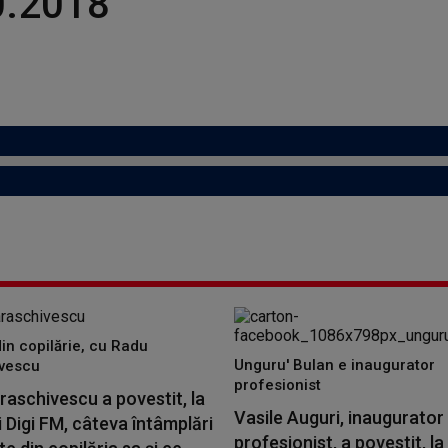
0.2018
din copilărie, cu Radu
Unguru' Bulan e inaugurator
vescu
profesionist
aschivescu a povestit, la
Vasile Auguri, inaugurator
i Digi FM, câteva întâmplări
profesionist, a povestit, la