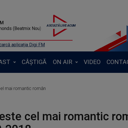
FM
monds (Beatmix Nou)
arcă aplicația Digi FM
AST
CÂȘTIGĂ
ON AIR
VIDEO
CONTA
cel mai romantic român
este cel mai romantic ro