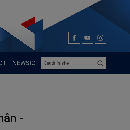
CT
NEWSIC
mân -