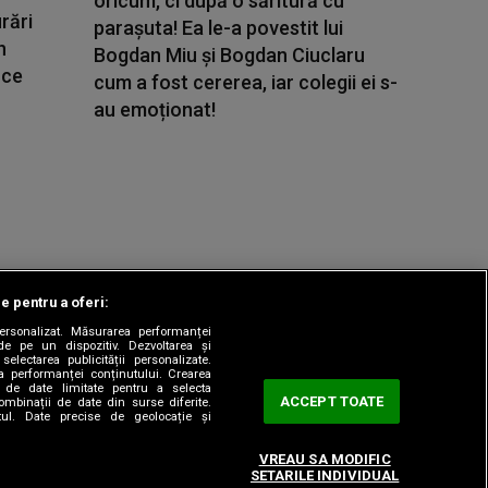
oricum, ci după o săritură cu
rări
parașuta! Ea le-a povestit lui
n
Bogdan Miu și Bogdan Ciuclaru
 ce
cum a fost cererea, iar colegii ei s-
au emoționat!
le pentru a oferi:
 personalizat. Măsurarea performanței
|
odul etic
Sitemap
de pe un dispozitiv. Dezvoltarea și
 selectarea publicității personalizate.
ea performanței conținutului. Crearea
rea de date limitate pentru a selecta
ACCEPT TOATE
combinații de date din surse diferite.
utul. Date precise de geolocație și
VREAU SA MODIFIC
SETARILE INDIVIDUAL