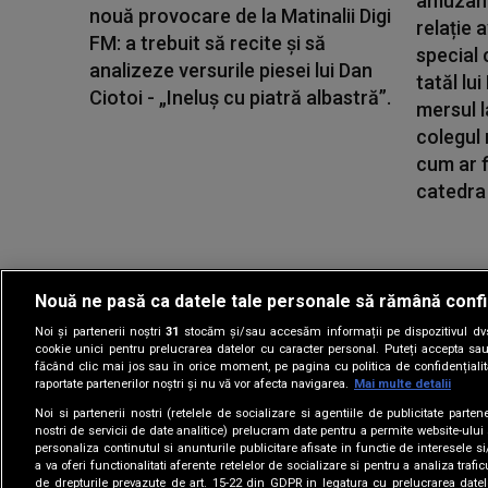
amuzante
nouă provocare de la Matinalii Digi
relație a
FM: a trebuit să recite și să
special 
analizeze versurile piesei lui Dan
tatăl lu
Ciotoi - „Ineluș cu piatră albastră”.
mersul l
colegul
cum ar f
catedra 
Nouă ne pasă ca datele tale personale să rămână confi
Noi și partenerii noștri
31
stocăm și/sau accesăm informații pe dispozitivul dvs.
Gestionați preferin
cookie unici pentru prelucrarea datelor cu caracter personal. Puteți accepta sau
făcând clic mai jos sau în orice moment, pe pagina cu politica de confidențialita
raportate partenerilor noștri și nu vă vor afecta navigarea.
Mai multe detalii
Noi si partenerii nostri (retelele de socializare si agentiile de publicitate parten
nostri de servicii de date analitice) prelucram date pentru a permite website-ului
personaliza continutul si anunturile publicitare afisate in functie de interesele si
a va oferi functionalitati aferente retelelor de socializare si pentru a analiza trafic
de drepturile prevazute de art. 15-22 din GDPR in legatura cu prelucrarea datel