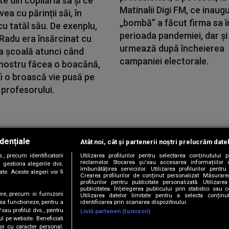
 din copilăria sa și ce
Matinalii Digi FM, ce inaugu
vea cu părinții săi, în
„bombă” a făcut firma sa î
cu tatăl său. De exenplu,
perioada pandemiei, dar și
i Radu era însărcinat cu
urmează după încheierea
a școală atunci când
campaniei electorale.
 nostru făcea o boacănă,
i o broască vie pusă pe
profesorului.
dențiale
Atât noi, cât și partenerii noștri prelucrăm date
Copyright © 2026 / DIGI ROMANIA S.A.
, precum identificatorii
Utilizarea profilurilor pentru selectarea conținutului
|
|
|
|
țele
Termeni și condiții
Politica de confidențialitate
Contact/Info
C
reclamelor. Stocarea și/sau accesarea informațiilor 
 gestiona alegerile dvs.
îmbunătățirea serviciilor. Utilizarea profilurilor pentru
te. Aceste alegeri vor fi
Crearea profilurilor de conținut personalizat. Măsurar
profilurilor pentru publicitate personalizată. Utiliza
publicitatea. Înțelegerea publicului prin statistici sau 
ere, precum si furnizorii
Utilizarea datelor limitate pentru a selecta conțin
Urmărește-ne și pe
identificarea prin scanarea dispozitivului.
 sa functioneze, pentru a
/sau profilul dvs., pentru
Listă parteneri (furnizori)
ul pe website. Beneficiati
or cu caracter personal.