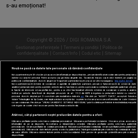
s-au emoționat!
Copyright © 2026 / DIGI ROMANIA S.A.
|
|
Gestionați preferințele
Termeni și condiții
Politica de
|
|
|
confidențialitate
Contact/Info
Codul etic
Sitemap
Nouă ne pasă ca datele tale personale să rămână confidențiale
Noi și partenerii noștri
31
stocăm și/sau accesăm informații pe dispozitivul dvs., precum identificatorii cookie unici pentru prelucrarea
Urmărește-ne și pe
datelor cu caracter personal. Puteți accepta sau gestiona alegerile dvs. făcând clic mai jos sau în orice moment, pe pagina cu
politica de confidențialitate. Aceste alegeri vor fi raportate partenerilor noștri și nu vă vor afecta navigarea.
Mai multe detalii
Noi si partenerii nostri (retelele de socializare si agentiile de publicitate partenere, precum si furnizorii nostri de servicii de date
analitice) prelucram date pentru a permite website-ului sa functioneze, pentru a personaliza continutul si anunturile publicitare afisate
in functie de interesele si/sau profilul dvs., pentru a va oferi functionalitati aferente retelelor de socializare si pentru a analiza
traficul pe website. Beneficiati de drepturile prevazute de art. 15-22 din GDPR in legatura cu prelucrarea datelor cu caracter
personal. Aceste drepturi pot fi exercitate prin modalitatea indicata
aici
. Prin click pe “ACCEPT TOATE”, acceptati folosirea
tuturor Tehnologiilor de tip Cookie, care implica inclusiv acceptul dvs. cu privire la stocarea/accesarea informatiilor de catre Vendor-ii
cu care colaboram. Prin click pe “VREAU SA MODIFIC SETARILE INDIVIDUAL” puteti schimba preferintele in mod individual, mai putin
cele legate de cookie strict necesare pentru functionarea website-ului.
Atât noi, cât și partenerii noștri prelucrăm datele pentru a oferi:
Utilizarea profilurilor pentru selectarea conținutului personalizat. Măsurarea performanței reclamelor. Stocarea și/sau accesarea
informațiilor de pe un dispozitiv. Dezvoltarea și îmbunătățirea serviciilor. Utilizarea profilurilor pentru selectarea publicității
personalizate. Crearea profilurilor de conținut personalizat. Măsurarea performanței conținutului. Crearea profilurilor pentru publicitate
personalizată. Utilizarea de date limitate pentru a selecta publicitatea. Înțelegerea publicului prin statistici sau combinații de date
din surse diferite. Utilizarea datelor limitate pentru a selecta conținutul. Date precise de geolocație și identificarea prin scanarea
dispozitivului.