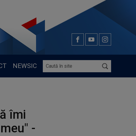
CT
NEWSIC
ă îmi
 meu" -