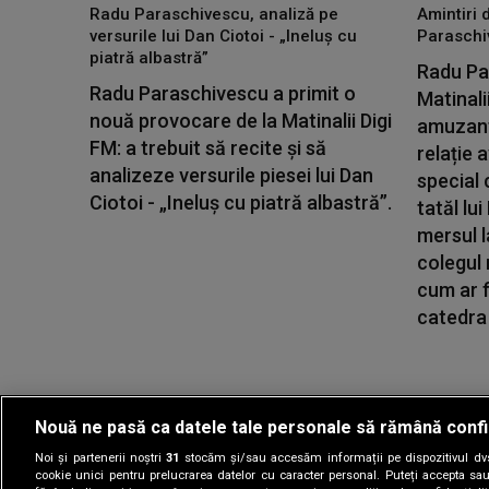
Radu Paraschivescu, analiză pe
Amintiri 
versurile lui Dan Ciotoi - „Ineluș cu
Paraschi
piatră albastră”
Radu Par
Radu Paraschivescu a primit o
Matinali
nouă provocare de la Matinalii Digi
amuzante
FM: a trebuit să recite și să
relație a
analizeze versurile piesei lui Dan
special 
Ciotoi - „Ineluș cu piatră albastră”.
tatăl lu
mersul l
colegul
cum ar f
catedra 
Nouă ne pasă ca datele tale personale să rămână confi
Noi și partenerii noștri
31
stocăm și/sau accesăm informații pe dispozitivul dvs.
Gestionați preferin
cookie unici pentru prelucrarea datelor cu caracter personal. Puteți accepta sau