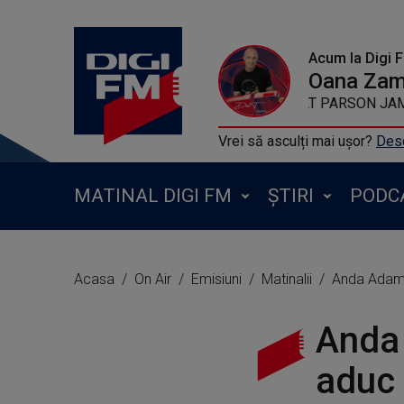
Acum la Digi 
Oana Zamf
KYGO FEAT PAR
Vrei să asculți mai ușor?
Desc
MATINAL DIGI FM
ȘTIRI
PODC
Acasa
On Air
Emisiuni
Matinalii
Anda Adam:
Anda
aduc 