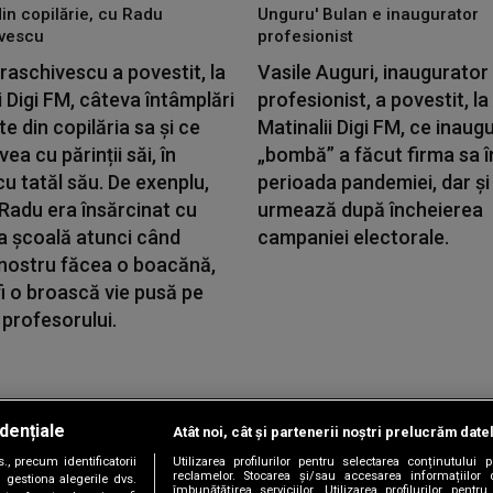
din copilărie, cu Radu
Unguru' Bulan e inaugurator
vescu
profesionist
aschivescu a povestit, la
Vasile Auguri, inaugurator
i Digi FM, câteva întâmplări
profesionist, a povestit, la
 din copilăria sa și ce
Matinalii Digi FM, ce inaugu
vea cu părinții săi, în
„bombă” a făcut firma sa î
cu tatăl său. De exenplu,
perioada pandemiei, dar și
i Radu era însărcinat cu
urmează după încheierea
a școală atunci când
campaniei electorale.
 nostru făcea o boacănă,
i o broască vie pusă pe
profesorului.
dențiale
Atât noi, cât și partenerii noștri prelucrăm date
Copyright © 2026 / DIGI ROMANIA S.A.
, precum identificatorii
Utilizarea profilurilor pentru selectarea conținutului
|
|
|
|
țele
Termeni și condiții
Politica de confidențialitate
Contact/Info
C
reclamelor. Stocarea și/sau accesarea informațiilor 
 gestiona alegerile dvs.
îmbunătățirea serviciilor. Utilizarea profilurilor pentru