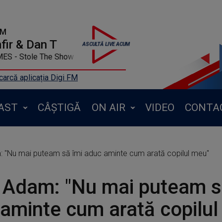
FM
ir & Dan T
SON JAMES - Stole The Show
arcă aplicația Digi FM
AST
CÂȘTIGĂ
ON AIR
VIDEO
CONTA
 "Nu mai puteam să îmi aduc aminte cum arată copilul meu"
 Adam: "Nu mai puteam s
aminte cum arată copilul