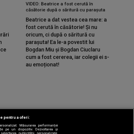
VIDEO: Beatrice a fost cerută în
căsătorie după o săritură cu parașuta
Beatrice a dat vestea cea mare: a
fost cerută în căsătorie! Și nu
rări
oricum, ci după o săritură cu
n
parașuta! Ea le-a povestit lui
 ce
Bogdan Miu și Bogdan Ciuclaru
cum a fost cererea, iar colegii ei s-
au emoționat!
le pentru a oferi:
 personalizat. Măsurarea performanței
|
odul etic
Sitemap
de pe un dispozitiv. Dezvoltarea și
 selectarea publicității personalizate.