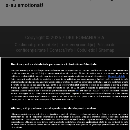
s-au emoționat!
Copyright © 2026 / DIGI ROMANIA S.A.
|
|
Gestionați preferințele
Termeni și condiții
Politica de
|
|
|
confidențialitate
Contact/Info
Codul etic
Sitemap
Nouă ne pasă ca datele tale personale să rămână confidențiale
Noi și partenerii noștri
31
stocăm și/sau accesăm informații pe dispozitivul dvs., precum identificatorii cookie unici pentru prelucrarea
Urmărește-ne și pe
datelor cu caracter personal. Puteți accepta sau gestiona alegerile dvs. făcând clic mai jos sau în orice moment, pe pagina cu
politica de confidențialitate. Aceste alegeri vor fi raportate partenerilor noștri și nu vă vor afecta navigarea.
Mai multe detalii
Noi si partenerii nostri (retelele de socializare si agentiile de publicitate partenere, precum si furnizorii nostri de servicii de date
analitice) prelucram date pentru a permite website-ului sa functioneze, pentru a personaliza continutul si anunturile publicitare afisate
in functie de interesele si/sau profilul dvs., pentru a va oferi functionalitati aferente retelelor de socializare si pentru a analiza
traficul pe website. Beneficiati de drepturile prevazute de art. 15-22 din GDPR in legatura cu prelucrarea datelor cu caracter
personal. Aceste drepturi pot fi exercitate prin modalitatea indicata
aici
. Prin click pe “ACCEPT TOATE”, acceptati folosirea
tuturor Tehnologiilor de tip Cookie, care implica inclusiv acceptul dvs. cu privire la stocarea/accesarea informatiilor de catre Vendor-ii
cu care colaboram. Prin click pe “VREAU SA MODIFIC SETARILE INDIVIDUAL” puteti schimba preferintele in mod individual, mai putin
cele legate de cookie strict necesare pentru functionarea website-ului.
Atât noi, cât și partenerii noștri prelucrăm datele pentru a oferi:
Utilizarea profilurilor pentru selectarea conținutului personalizat. Măsurarea performanței reclamelor. Stocarea și/sau accesarea
informațiilor de pe un dispozitiv. Dezvoltarea și îmbunătățirea serviciilor. Utilizarea profilurilor pentru selectarea publicității
personalizate. Crearea profilurilor de conținut personalizat. Măsurarea performanței conținutului. Crearea profilurilor pentru publicitate
personalizată. Utilizarea de date limitate pentru a selecta publicitatea. Înțelegerea publicului prin statistici sau combinații de date
din surse diferite. Utilizarea datelor limitate pentru a selecta conținutul. Date precise de geolocație și identificarea prin scanarea
dispozitivului.