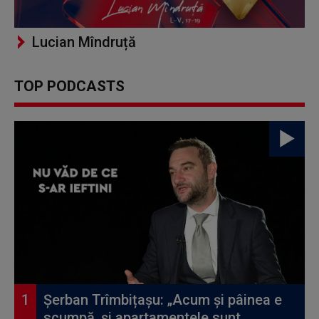
Lucian Mîndruță
TOP PODCASTS
Șerban Trîmbițașu: „Acum și pâinea e
scumpă, și apartamentele sunt