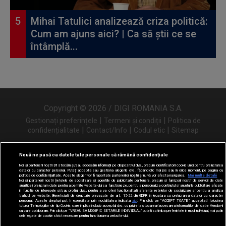
Mihai Tatulici analizează criza politică:
Cum am ajuns aici? | Ca să știi ce se
întâmplă...
Copyright © 2026 / DIGI ROMANIA S.A.
|
|
Gestionați preferințele
Termeni și condiții
Politica de
|
|
|
confidențialitate
Contact/Info
Codul etic
Sitemap
Nouă ne pasă ca datele tale personale să rămână confidențiale
Noi și partenerii noștri
31
stocăm și/sau accesăm informații pe dispozitivul dvs., precum identificatorii cookie unici pentru prelucrarea
Urmărește-ne și pe
datelor cu caracter personal. Puteți accepta sau gestiona alegerile dvs. făcând clic mai jos sau în orice moment, pe pagina cu
politica de confidențialitate. Aceste alegeri vor fi raportate partenerilor noștri și nu vă vor afecta navigarea.
Mai multe detalii
Noi si partenerii nostri (retelele de socializare si agentiile de publicitate partenere, precum si furnizorii nostri de servicii de date
analitice) prelucram date pentru a permite website-ului sa functioneze, pentru a personaliza continutul si anunturile publicitare afisate
in functie de interesele si/sau profilul dvs., pentru a va oferi functionalitati aferente retelelor de socializare si pentru a analiza
traficul pe website. Beneficiati de drepturile prevazute de art. 15-22 din GDPR in legatura cu prelucrarea datelor cu caracter
personal. Aceste drepturi pot fi exercitate prin modalitatea indicata
aici
. Prin click pe “ACCEPT TOATE”, acceptati folosirea
tuturor Tehnologiilor de tip Cookie, care implica inclusiv acceptul dvs. cu privire la stocarea/accesarea informatiilor de catre Vendor-ii
cu care colaboram. Prin click pe “VREAU SA MODIFIC SETARILE INDIVIDUAL” puteti schimba preferintele in mod individual, mai putin
cele legate de cookie strict necesare pentru functionarea website-ului.